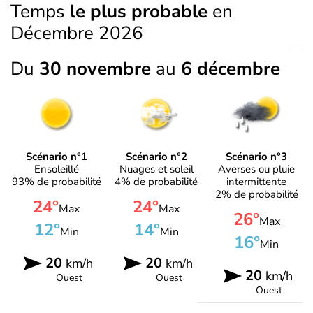
Temps
le plus probable
en
Décembre 2026
Du
30 novembre
au
6 décembre
Scénario n°1
Scénario n°2
Scénario n°3
Ensoleillé
Nuages et soleil
Averses ou pluie
93% de probabilité
4% de probabilité
intermittente
2% de probabilité
24°
24°
Max
Max
26°
Max
12°
14°
Min
Min
16°
Min
20
20
km/h
km/h
20
km/h
Ouest
Ouest
Ouest