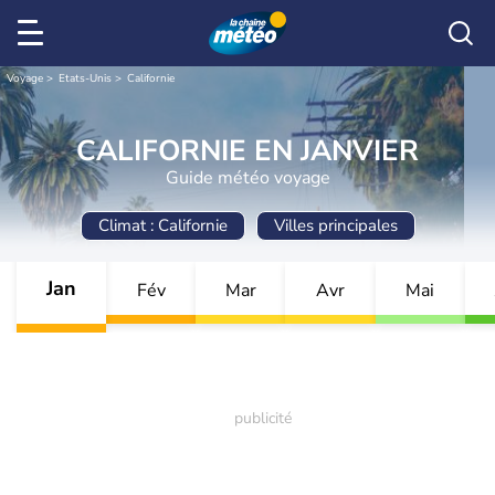
Voyage
Etats-Unis
Californie
CALIFORNIE EN JANVIER
Guide météo voyage
Climat : Californie
Villes principales
Jan
Fév
Mar
Avr
Mai