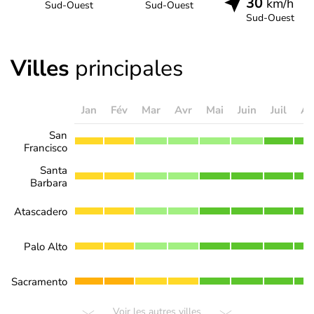
30
km/h
Sud-Ouest
Sud-Ouest
Sud-Ouest
Villes
principales
Jan
Fév
Mar
Avr
Mai
Juin
Juil
Ao
San
Francisco
Santa
Barbara
Atascadero
Palo Alto
Sacramento
Voir les autres villes