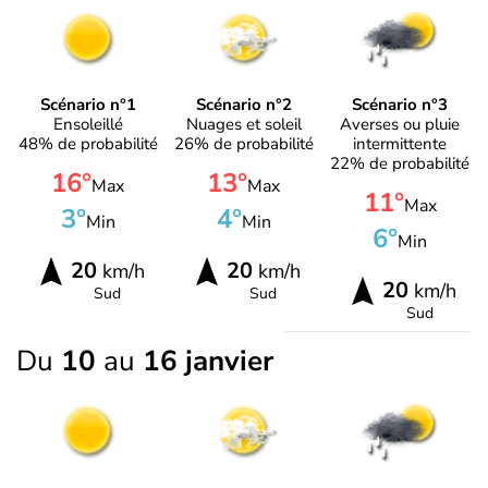
Scénario n°1
Scénario n°2
Scénario n°3
Ensoleillé
Nuages et soleil
Averses ou pluie
48% de probabilité
26% de probabilité
intermittente
22% de probabilité
16°
13°
Max
Max
11°
Max
3°
4°
Min
Min
6°
Min
20
20
km/h
km/h
20
km/h
Sud
Sud
Sud
Du
10
au
16 janvier