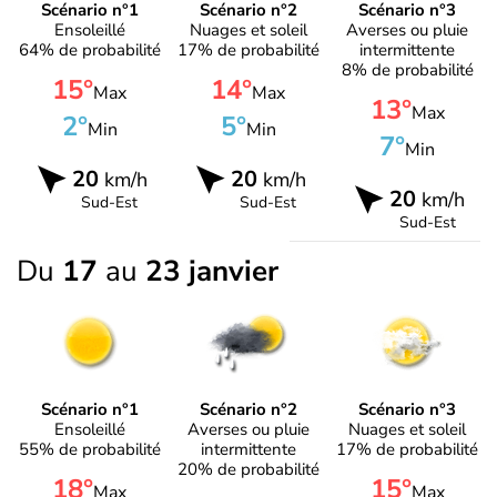
Scénario n°1
Scénario n°2
Scénario n°3
Ensoleillé
Nuages et soleil
Averses ou pluie
64% de probabilité
17% de probabilité
intermittente
8% de probabilité
15°
14°
Max
Max
13°
Max
2°
5°
Min
Min
7°
Min
20
20
km/h
km/h
20
km/h
Sud-Est
Sud-Est
Sud-Est
Du
17
au
23 janvier
Scénario n°1
Scénario n°2
Scénario n°3
Ensoleillé
Averses ou pluie
Nuages et soleil
55% de probabilité
intermittente
17% de probabilité
20% de probabilité
18°
15°
Max
Max