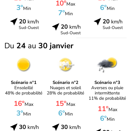
10°
Max
3°
6°
Min
Min
7°
Min
20
20
km/h
km/h
20
km/h
Sud-Ouest
Sud-Ouest
Sud-Ouest
Du
24
au
30 janvier
Scénario n°1
Scénario n°2
Scénario n°3
Ensoleillé
Nuages et soleil
Averses ou pluie
48% de probabilité
28% de probabilité
intermittente
11% de probabilité
16°
15°
Max
Max
11°
Max
3°
6°
Min
Min
6°
Min
30
30
km/h
km/h