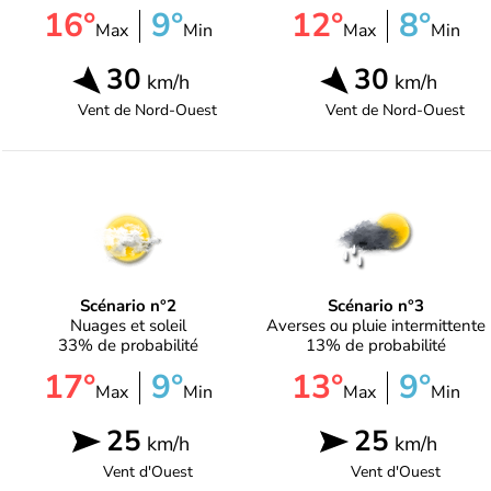
16°
9°
12°
8°
Max
Min
Max
Min
30
30
km/h
km/h
Vent de
Nord-Ouest
Vent de
Nord-Ouest
Scénario n°2
Scénario n°3
Nuages et soleil
Averses ou pluie intermittente
33% de probabilité
13% de probabilité
17°
9°
13°
9°
Max
Min
Max
Min
25
25
km/h
km/h
Vent d'
Ouest
Vent d'
Ouest