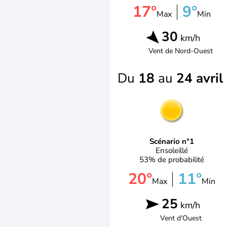
17°
9°
Max
Min
30
km/h
Vent de
Nord-Ouest
Du
18
au
24 avril
Scénario n°1
Ensoleillé
53% de probabilité
20°
11°
Max
Min
25
km/h
Vent d'
Ouest