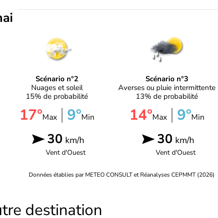
mai
Scénario n°2
Scénario n°3
Nuages et soleil
Averses ou pluie intermittente
15% de probabilité
13% de probabilité
17°
9°
14°
9°
Max
Min
Max
Min
30
30
km/h
km/h
Vent d'
Ouest
Vent d'
Ouest
Données établies par METEO CONSULT et Réanalyses CEPMMT (2026)
tre destination