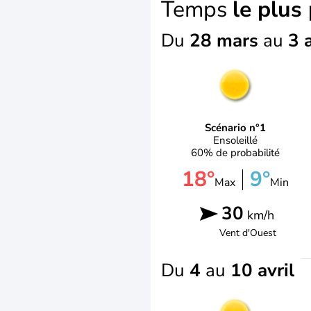
Temps
le plus
Du
28 mars
au
3 a
Scénario n°1
Ensoleillé
60% de probabilité
18°
9°
Max
Min
30
km/h
Vent d'
Ouest
Du
4
au
10 avril