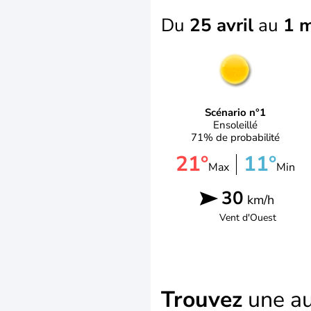
Du
25 avril
au
1 
Scénario n°1
Ensoleillé
71% de probabilité
21°
11°
Max
Min
30
km/h
Vent d'
Ouest
Trouvez
une au