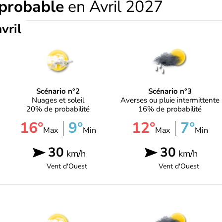
 probable
en Avril 2027
vril
Scénario n°2
Scénario n°3
Nuages et soleil
Averses ou pluie intermittente
20% de probabilité
16% de probabilité
16°
9°
12°
7°
Max
Min
Max
Min
30
30
km/h
km/h
Vent d'
Ouest
Vent d'
Ouest