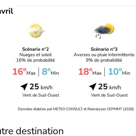
vril
Scénario n°2
Scénario n°3
Nuages et soleil
Averses ou pluie intermittente
16% de probabilité
9% de probabilité
16°
8°
18°
10°
Max
Min
Max
Min
25
25
km/h
km/h
Vent de
Sud-Ouest
Vent de
Sud-Ouest
Données établies par METEO CONSULT et Réanalyses CEPMMT (2026)
tre destination