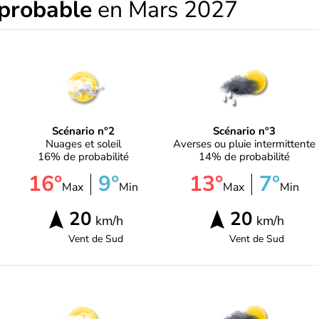
 probable
en Mars 2027
Scénario n°2
Scénario n°3
Nuages et soleil
Averses ou pluie intermittente
16% de probabilité
14% de probabilité
16°
9°
13°
7°
Max
Min
Max
Min
20
20
km/h
km/h
Vent de
Sud
Vent de
Sud