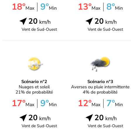
18°
9°
13°
8°
Max
Min
Max
Min
20
20
km/h
km/h
Vent de
Sud-Ouest
Vent de
Sud-Ouest
Scénario n°2
Scénario n°3
Nuages et soleil
Averses ou pluie intermittente
21% de probabilité
4% de probabilité
17°
9°
12°
7°
Max
Min
Max
Min
20
20
km/h
km/h
Vent de
Sud-Ouest
Vent de
Sud-Ouest