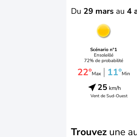
Du
29 mars
au
4 a
Scénario n°1
Ensoleillé
72% de probabilité
22°
11°
Max
Min
25
km/h
Vent de
Sud-Ouest
Trouvez
une au