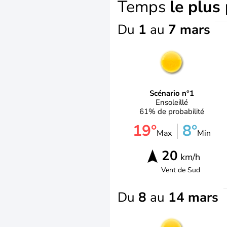
Temps
le plus
Du
1
au
7 mars
Scénario n°1
Ensoleillé
61% de probabilité
19°
8°
Max
Min
20
km/h
Vent de
Sud
Du
8
au
14 mars