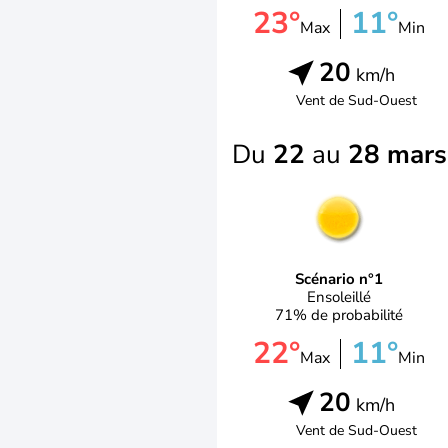
23°
11°
Max
Min
20
km/h
Vent de
Sud-Ouest
Du
22
au
28 mars
Scénario n°1
Ensoleillé
71% de probabilité
22°
11°
Max
Min
20
km/h
Vent de
Sud-Ouest