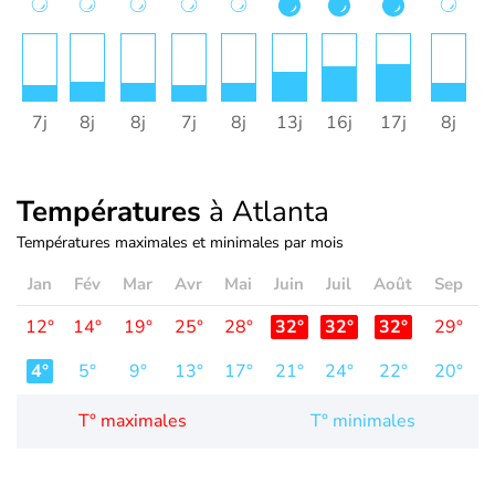
7j
8j
8j
7j
8j
13j
16j
17j
8j
Températures
à Atlanta
Températures maximales et minimales par mois
Jan
Fév
Mar
Avr
Mai
Juin
Juil
Août
Sep
O
12°
14°
19°
25°
28°
32°
32°
32°
29°
2
4°
5°
9°
13°
17°
21°
24°
22°
20°
1
T° maximales
T° minimales