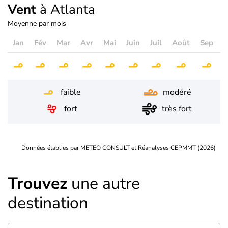
Vent
à Atlanta
Moyenne par mois
Jan
Fév
Mar
Avr
Mai
Juin
Juil
Août
Sep
O
faible
modéré
fort
très fort
Données établies par METEO CONSULT et Réanalyses CEPMMT (2026)
Trouvez
une autre
destination