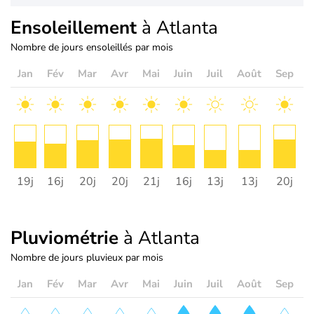
Ensoleillement
à Atlanta
Nombre de jours ensoleillés par mois
Jan
Fév
Mar
Avr
Mai
Juin
Juil
Août
Sep
O
19j
16j
20j
20j
21j
16j
13j
13j
20j
2
Pluviométrie
à Atlanta
Nombre de jours pluvieux par mois
Jan
Fév
Mar
Avr
Mai
Juin
Juil
Août
Sep
O