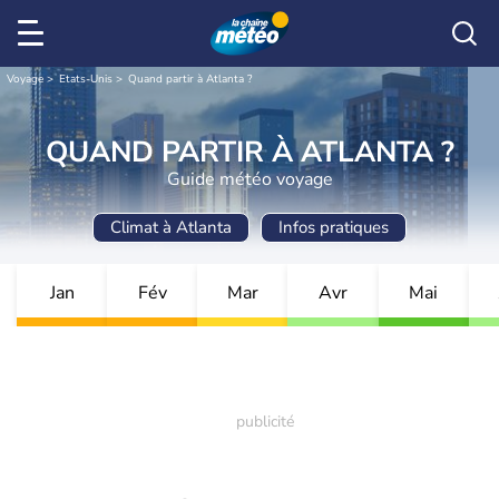
Voyage
Etats-Unis
Quand partir à Atlanta ?
QUAND PARTIR À ATLANTA ?
Guide météo voyage
Climat à Atlanta
Infos pratiques
Jan
Fév
Mar
Avr
Mai