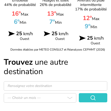
Ensoleillé
Nuages et soleil
Averses ou pluie
44% de probabilité
26% de probabilité
intermittente
17% de probabilité
16°
13°
Max
Max
12°
Max
6°
7°
Min
Min
9°
Min
25
25
km/h
km/h
25
km/h
Ouest
Ouest
Ouest
Données établies par METEO CONSULT et Réanalyses CEPMMT (2026)
Trouvez
une autre
destination
— Choisir un mois —