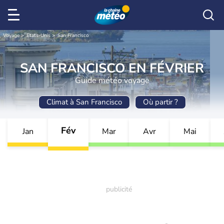
Voyage
Etats-Unis
San Francisco
SAN FRANCISCO EN FÉVRIER
Guide météo voyage
Climat à San Francisco
Où partir ?
Fév
Jan
Mar
Avr
Mai