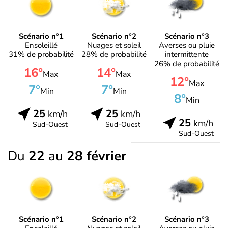
Scénario n°1
Scénario n°2
Scénario n°3
Ensoleillé
Nuages et soleil
Averses ou pluie
31% de probabilité
28% de probabilité
intermittente
26% de probabilité
16°
14°
Max
Max
12°
Max
7°
7°
Min
Min
8°
Min
25
25
km/h
km/h
25
km/h
Sud-Ouest
Sud-Ouest
Sud-Ouest
Du
22
au
28 février
Scénario n°1
Scénario n°2
Scénario n°3