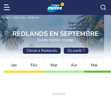
Voyage
Etats-Unis
Redlands
REDLANDS EN SEPTEMBRE
Guide météo voyage
Climat à Redlands
Où partir ?
Jan
Fév
Mar
Avr
Mai