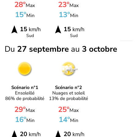
28°
23°
Max
Max
15°
13°
Min
Min
15
15
km/h
km/h
Sud
Sud
Du
27 septembre
au
3 octobre
Scénario n°1
Scénario n°2
Ensoleillé
Nuages et soleil
86% de probabilité
13% de probabilité
29°
25°
Max
Max
16°
14°
Min
Min
20
20
km/h
km/h