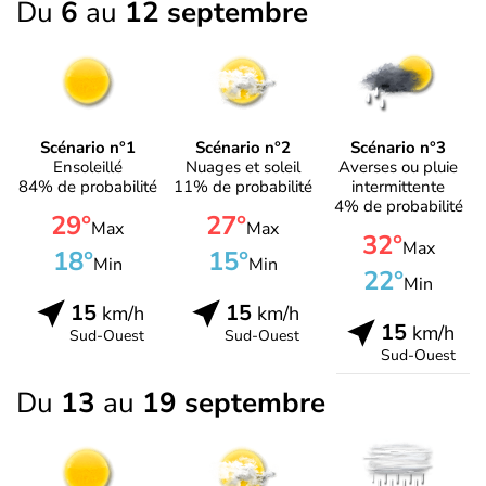
Du
6
au
12 septembre
Scénario n°1
Scénario n°2
Scénario n°3
Ensoleillé
Nuages et soleil
Averses ou pluie
84% de probabilité
11% de probabilité
intermittente
4% de probabilité
29°
27°
Max
Max
32°
Max
18°
15°
Min
Min
22°
Min
15
15
km/h
km/h
15
km/h
Sud-Ouest
Sud-Ouest
Sud-Ouest
Du
13
au
19 septembre