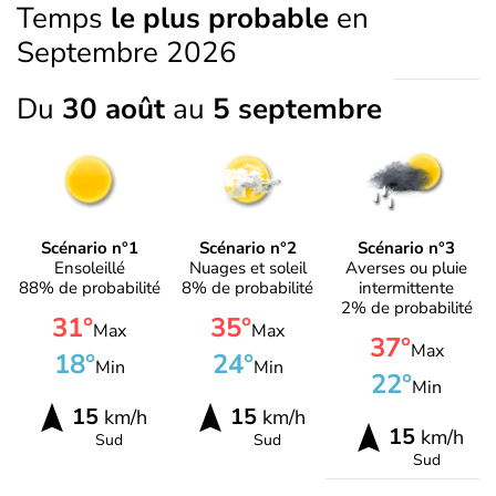
Temps
le plus probable
en
Septembre 2026
Du
30 août
au
5 septembre
Scénario n°1
Scénario n°2
Scénario n°3
Ensoleillé
Nuages et soleil
Averses ou pluie
88% de probabilité
8% de probabilité
intermittente
2% de probabilité
31°
35°
Max
Max
37°
Max
18°
24°
Min
Min
22°
Min
15
15
km/h
km/h
15
km/h
Sud
Sud
Sud