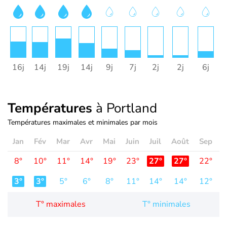
16j
14j
19j
14j
9j
7j
2j
2j
6j
1
Températures
à Portland
Températures maximales et minimales par mois
Jan
Fév
Mar
Avr
Mai
Juin
Juil
Août
Sep
O
8°
10°
11°
14°
19°
23°
27°
27°
22°
1
3°
3°
5°
6°
8°
11°
14°
14°
12°
T° maximales
T° minimales