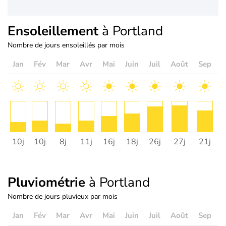
Ensoleillement
à Portland
Nombre de jours ensoleillés par mois
Jan
Fév
Mar
Avr
Mai
Juin
Juil
Août
Sep
O
10j
10j
8j
11j
16j
18j
26j
27j
21j
1
Pluviométrie
à Portland
Nombre de jours pluvieux par mois
Jan
Fév
Mar
Avr
Mai
Juin
Juil
Août
Sep
O