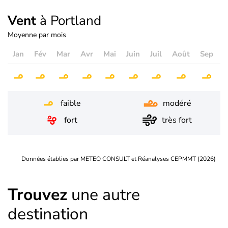
Vent
à Portland
Moyenne par mois
Jan
Fév
Mar
Avr
Mai
Juin
Juil
Août
Sep
O
faible
modéré
fort
très fort
Données établies par METEO CONSULT et Réanalyses CEPMMT (2026)
Trouvez
une autre
destination