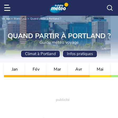
Voyage
Etats-Unis
Quand partir à Portland ?
QUAND PARTIR À PORTLAND ?
Guide météo voyage
Climat à Portland
Infos pratiques
Jan
Fév
Mar
Avr
Mai