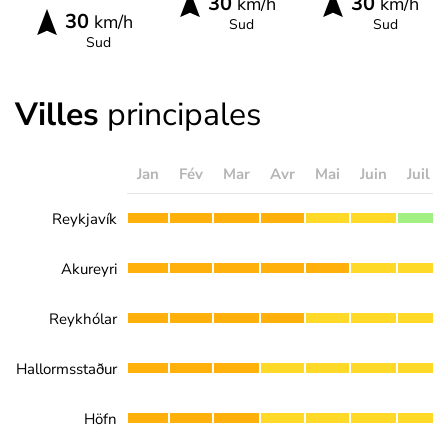
30
30
km/h
km/h
30
km/h
Sud
Sud
Sud
Villes
principales
Jan
Fév
Mar
Avr
Mai
Juin
Juil
Reykjavík
Akureyri
Reykhólar
Hallormsstaður
Höfn