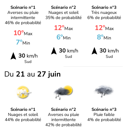
Scénario n°1
Scénario n°2
Scénario n°3
Averses ou pluie
Nuages et soleil
Très nuageux
intermittente
35% de probabilité
6% de probabilité
46% de probabilité
12°
12°
Max
Max
10°
Max
6°
8°
Min
Min
7°
Min
30
30
km/h
km/h
30
km/h
Sud
Sud
Sud
Du
21
au
27 juin
Scénario n°1
Scénario n°2
Scénario n°3
Nuages et soleil
Averses ou pluie
Pluie faible
44% de probabilité
intermittente
4% de probabilité
42% de probabilité