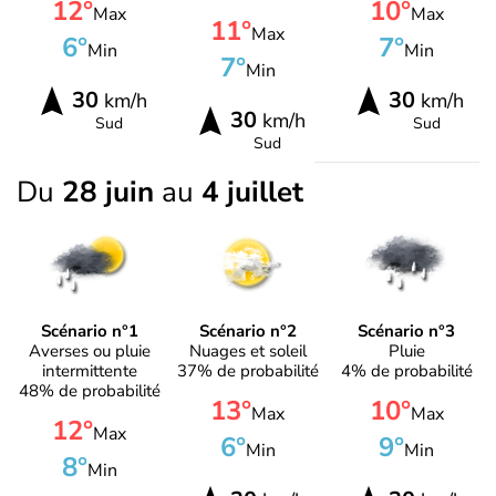
12°
10°
Max
Max
11°
Max
6°
7°
Min
Min
7°
Min
30
30
km/h
km/h
30
km/h
Sud
Sud
Sud
Du
28 juin
au
4 juillet
Scénario n°1
Scénario n°2
Scénario n°3
Averses ou pluie
Nuages et soleil
Pluie
intermittente
37% de probabilité
4% de probabilité
48% de probabilité
13°
10°
Max
Max
12°
Max
6°
9°
Min
Min
8°
Min