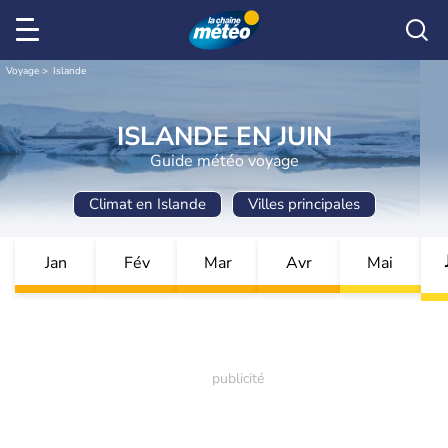
Voyage
Islande
ISLANDE EN JUIN
Guide météo voyage
Climat en Islande
Villes principales
Jan
Fév
Mar
Avr
Mai