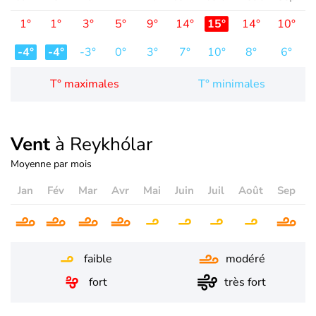
1°
1°
3°
5°
9°
14°
15°
14°
10°
-4°
-4°
-3°
0°
3°
7°
10°
8°
6°
T° maximales
T° minimales
Vent
à Reykhólar
Moyenne par mois
Jan
Fév
Mar
Avr
Mai
Juin
Juil
Août
Sep
O
faible
modéré
fort
très fort