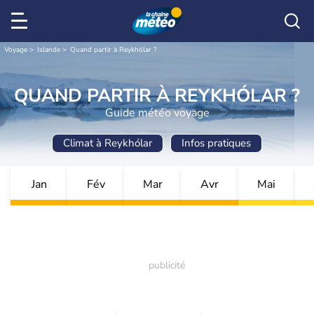
Voyage
Islande
Quand partir à Reykhólar ?
QUAND PARTIR À REYKHÓLAR ?
Guide météo voyage
Climat à Reykhólar
Infos pratiques
Jan
Fév
Mar
Avr
Mai