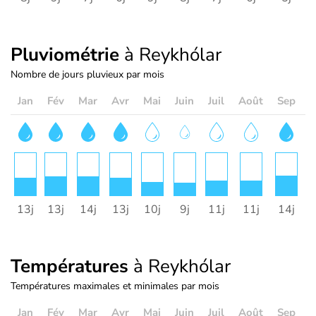
Pluviométrie
à Reykhólar
Nombre de jours pluvieux par mois
Jan
Fév
Mar
Avr
Mai
Juin
Juil
Août
Sep
O
13j
13j
14j
13j
10j
9j
11j
11j
14j
1
Températures
à Reykhólar
Températures maximales et minimales par mois
Jan
Fév
Mar
Avr
Mai
Juin
Juil
Août
Sep
O