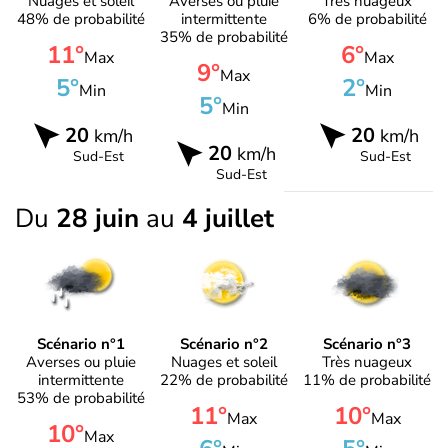
Nuages et soleil
Averses ou pluie
Très nuageux
48% de probabilité
intermittente
6% de probabilité
35% de probabilité
11°
6°
Max
Max
9°
Max
5°
2°
Min
Min
5°
Min
20
20
km/h
km/h
20
km/h
Sud-Est
Sud-Est
Sud-Est
Du
28 juin
au
4 juillet
Scénario n°1
Scénario n°2
Scénario n°3
Averses ou pluie
Nuages et soleil
Très nuageux
intermittente
22% de probabilité
11% de probabilité
53% de probabilité
11°
10°
Max
Max
10°
Max