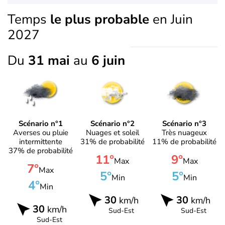
Temps
le plus probable
en Juin
2027
Du
31 mai
au
6 juin
Scénario n°1
Scénario n°2
Scénario n°3
Averses ou pluie
Nuages et soleil
Très nuageux
intermittente
31% de probabilité
11% de probabilité
37% de probabilité
11°
9°
Max
Max
7°
Max
5°
5°
Min
Min
4°
Min
30
30
km/h
km/h
30
km/h
Sud-Est
Sud-Est
Sud-Est