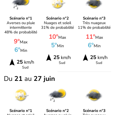
Scénario n°1
Scénario n°2
Scénario n°3
Averses ou pluie
Nuages et soleil
Très nuageux
intermittente
31% de probabilité
11% de probabilité
48% de probabilité
10°
11°
Max
Max
9°
Max
5°
6°
Min
Min
6°
Min
25
25
km/h
km/h
25
km/h
Sud
Sud
Sud
Du
21
au
27 juin
Scénario n°1
Scénario n°2
Scénario n°3