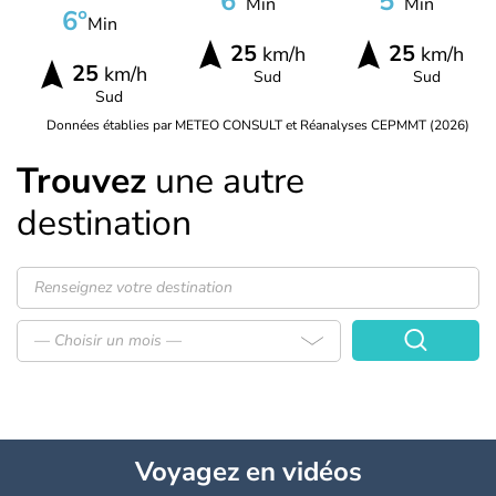
6°
5°
Min
Min
6°
Min
25
25
km/h
km/h
25
km/h
Sud
Sud
Sud
Données établies par METEO CONSULT et Réanalyses CEPMMT (2026)
Trouvez
une autre
destination
— Choisir un mois —
Voyagez
en vidéos