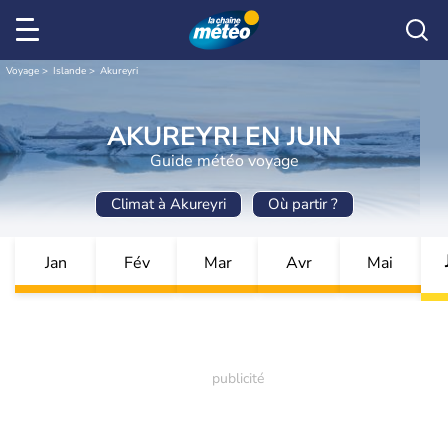
Voyage
Islande
Akureyri
AKUREYRI EN JUIN
Guide météo voyage
Climat à Akureyri
Où partir ?
Jan
Fév
Mar
Avr
Mai