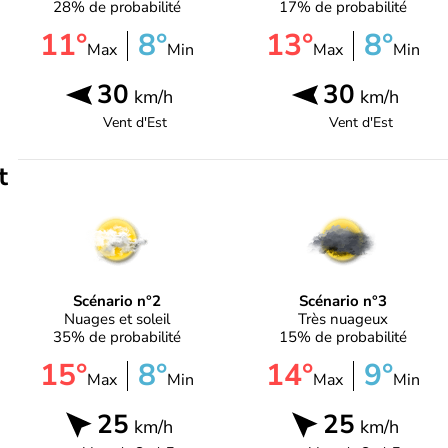
28% de probabilité
17% de probabilité
11°
8°
13°
8°
Max
Min
Max
Min
30
30
km/h
km/h
Vent d'
Est
Vent d'
Est
t
Scénario n°2
Scénario n°3
Nuages et soleil
Très nuageux
35% de probabilité
15% de probabilité
15°
8°
14°
9°
Max
Min
Max
Min
25
25
km/h
km/h