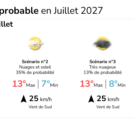
 probable
en Juillet 2027
illet
Scénario n°2
Scénario n°3
Nuages et soleil
Très nuageux
35% de probabilité
13% de probabilité
13°
7°
13°
8°
Max
Min
Max
Min
25
25
km/h
km/h
Vent de
Sud
Vent de
Sud