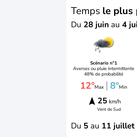
Temps
le plus
Du
28 juin
au
4 ju
Scénario n°1
Averses ou pluie intermittente
48% de probabilité
12°
8°
Max
Min
25
km/h
Vent de
Sud
Du
5
au
11 juillet