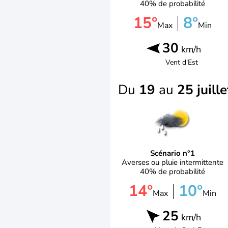
40% de probabilité
15°
8°
Max
Min
30
km/h
Vent d'
Est
Du
19
au
25 juille
Scénario n°1
Averses ou pluie intermittente
40% de probabilité
14°
10°
Max
Min
25
km/h