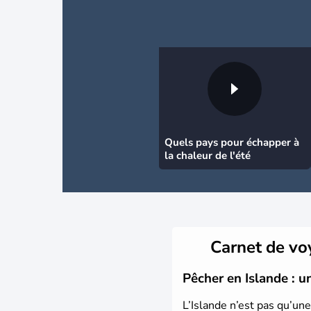
Quels pays pour échapper à
la chaleur de l'été
Carnet de v
Pêcher en Islande : u
L’Islande n’est pas qu’une