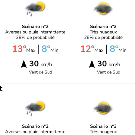
Scénario n°2
Scénario n°3
Averses ou pluie intermittente
Très nuageux
28% de probabilité
28% de probabilité
13°
8°
12°
8°
Max
Min
Max
Min
30
30
km/h
km/h
Vent de
Sud
Vent de
Sud
t
Scénario n°2
Scénario n°3
Averses ou pluie intermittente
Très nuageux