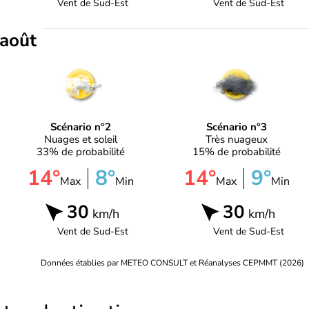
Vent de
Sud-Est
Vent de
Sud-Est
 août
Scénario n°2
Scénario n°3
Nuages et soleil
Très nuageux
33% de probabilité
15% de probabilité
14°
8°
14°
9°
Max
Min
Max
Min
30
30
km/h
km/h
Vent de
Sud-Est
Vent de
Sud-Est
Données établies par METEO CONSULT et Réanalyses CEPMMT (2026)