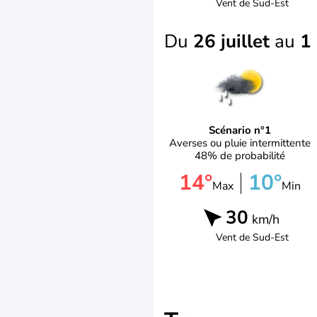
Vent de
Sud-Est
Du
26 juillet
au
1
Scénario n°1
Averses ou pluie intermittente
48% de probabilité
14°
10°
Max
Min
30
km/h
Vent de
Sud-Est