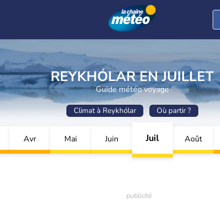
REYKHÓLAR EN JUILLET
Guide météo voyage
Climat à Reykhólar
Où partir ?
Juil
Avr
Mai
Juin
Août