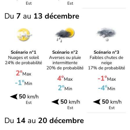
Est
Est
Du
7
au
13 décembre
Scénario n°1
Scénario n°2
Scénario n°3
Nuages et soleil
Averses ou pluie
Faibles chutes de
24% de probabilité
intermittente
neige
20% de probabilité
17% de probabilité
2°
Max
4°
-1°
Max
Max
-1°
Min
2°
-4°
Min
Min
50
km/h
50
50
km/h
km/h
Est
Est
Est
Du
14
au
20 décembre