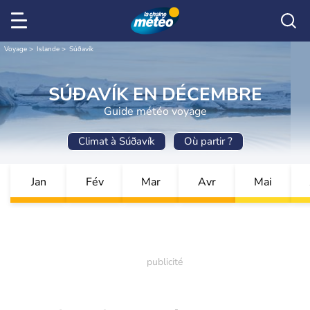
Voyage
Islande
Súðavík
SÚÐAVÍK EN DÉCEMBRE
Guide météo voyage
Climat à Súðavík
Où partir ?
Jan
Fév
Mar
Avr
Mai