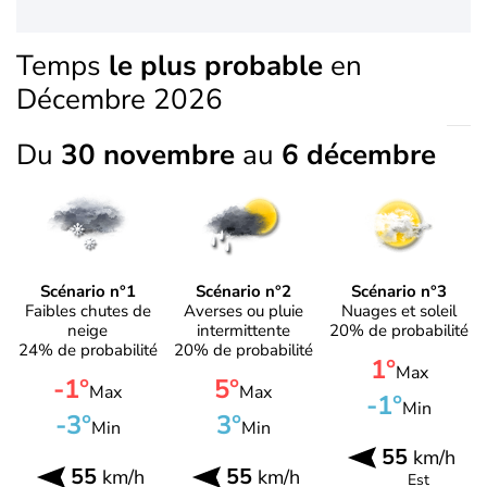
Temps
le plus probable
en
Décembre 2026
Du
30 novembre
au
6 décembre
Scénario n°1
Scénario n°2
Scénario n°3
Faibles chutes de
Averses ou pluie
Nuages et soleil
neige
intermittente
20% de probabilité
24% de probabilité
20% de probabilité
1°
Max
-1°
5°
Max
Max
-1°
Min
-3°
3°
Min
Min
55
km/h
55
55
km/h
km/h
Est