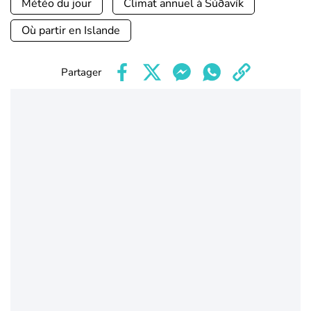
Météo du jour
Climat annuel à Súðavík
Où partir en Islande
Partager