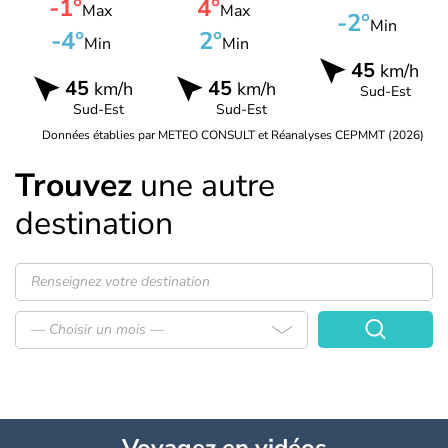
-1°
4°
Max
Max
-2°
Min
-4°
2°
Min
Min
45
km/h
45
45
km/h
km/h
Sud-Est
Sud-Est
Sud-Est
Données établies par METEO CONSULT et Réanalyses CEPMMT (2026)
Trouvez
une autre
destination
— Choisir un mois —
Voyagez
en vidéos