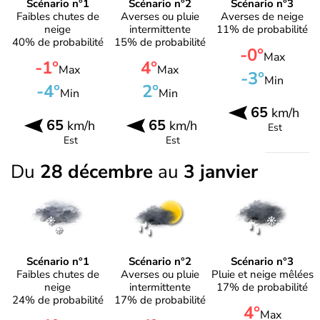
Scénario n°1
Scénario n°2
Scénario n°3
Faibles chutes de
Averses ou pluie
Averses de neige
neige
intermittente
11% de probabilité
40% de probabilité
15% de probabilité
-0°
Max
-1°
4°
Max
Max
-3°
Min
-4°
2°
Min
Min
65
km/h
65
65
km/h
km/h
Est
Est
Est
Du
28 décembre
au
3 janvier
Scénario n°1
Scénario n°2
Scénario n°3
Faibles chutes de
Averses ou pluie
Pluie et neige mêlées
neige
intermittente
17% de probabilité
24% de probabilité
17% de probabilité
4°
Max