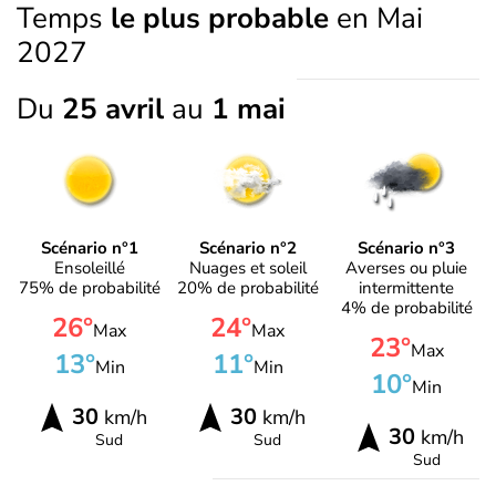
Temps
le plus probable
en Mai
2027
Du
25 avril
au
1 mai
Scénario n°1
Scénario n°2
Scénario n°3
Ensoleillé
Nuages et soleil
Averses ou pluie
75% de probabilité
20% de probabilité
intermittente
4% de probabilité
26°
24°
Max
Max
23°
Max
13°
11°
Min
Min
10°
Min
30
30
km/h
km/h
30
km/h
Sud
Sud
Sud