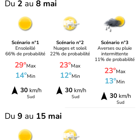
Du
2
au
8 mai
Scénario n°1
Scénario n°2
Scénario n°3
Ensoleillé
Nuages et soleil
Averses ou pluie
66% de probabilité
22% de probabilité
intermittente
11% de probabilité
29°
23°
Max
Max
23°
Max
14°
12°
Min
Min
13°
Min
30
30
km/h
km/h
30
km/h
Sud
Sud
Sud
Du
9
au
15 mai