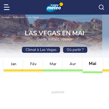
Voyage
Etats-Unis
Las Vegas
LAS VEGAS EN MAI
Guide météo voyage
Climat à Las Vegas
Où partir ?
Mai
Jan
Fév
Mar
Avr