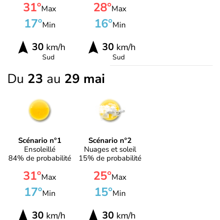
31°
28°
Max
Max
17°
16°
Min
Min
30
30
km/h
km/h
Sud
Sud
Du
23
au
29 mai
Scénario n°1
Scénario n°2
Ensoleillé
Nuages et soleil
84% de probabilité
15% de probabilité
31°
25°
Max
Max
17°
15°
Min
Min
30
30
km/h
km/h