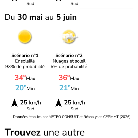
Sud
Sud
Du
30 mai
au
5 juin
Scénario n°1
Scénario n°2
Ensoleillé
Nuages et soleil
93% de probabilité
6% de probabilité
34°
36°
Max
Max
20°
21°
Min
Min
25
25
km/h
km/h
Sud
Sud
Données établies par METEO CONSULT et Réanalyses CEPMMT (2026)
Trouvez
une autre