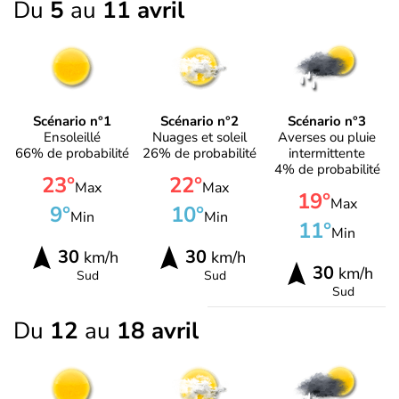
Du
5
au
11 avril
Scénario n°1
Scénario n°2
Scénario n°3
Ensoleillé
Nuages et soleil
Averses ou pluie
66% de probabilité
26% de probabilité
intermittente
4% de probabilité
23°
22°
Max
Max
19°
Max
9°
10°
Min
Min
11°
Min
30
30
km/h
km/h
30
km/h
Sud
Sud
Sud
Du
12
au
18 avril