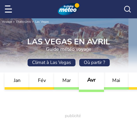
Voyage
Etats-Unis
Las Vegas
LAS VEGAS EN AVRIL
Guide météo voyage
Climat à Las Vegas
Où partir ?
Avr
Jan
Fév
Mar
Mai