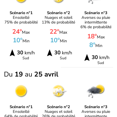
Scénario n°1
Scénario n°2
Scénario n°3
Ensoleillé
Nuages et soleil
Averses ou pluie
75% de probabilité
13% de probabilité
intermittente
6% de probabilité
24°
22°
Max
Max
18°
Max
10°
10°
Min
Min
8°
Min
30
30
km/h
km/h
30
km/h
Sud
Sud
Sud
Du
19
au
25 avril
Scénario n°1
Scénario n°2
Scénario n°3
Ensoleillé
Nuages et soleil
Averses ou pluie
64% de probabilité
26% de probabilité
intermittente