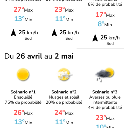
8% de probabilité
27°
23°
Max
Max
17°
Max
13°
11°
Min
Min
8°
Min
25
25
km/h
km/h
25
km/h
Sud
Sud
Sud
Du
26 avril
au
2 mai
Scénario n°1
Scénario n°2
Scénario n°3
Ensoleillé
Nuages et soleil
Averses ou pluie
75% de probabilité
20% de probabilité
intermittente
4% de probabilité
26°
24°
Max
Max
23°
Max
13°
11°
Min
Min
10°
Min