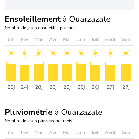
Ensoleillement
à Ouarzazate
Nombre de jours ensoleillés par mois
Jan
Fév
Mar
Avr
Mai
Juin
Juil
Août
Sep
O
28j
24j
28j
28j
28j
28j
26j
27j
27j
2
Pluviométrie
à Ouarzazate
Nombre de jours pluvieux par mois
Jan
Fév
Mar
Avr
Mai
Juin
Juil
Août
Sep
O