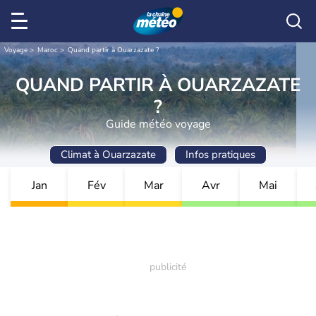
Voyage
Maroc
Quand partir à Ouarzazate ?
QUAND PARTIR À OUARZAZATE
?
Guide météo voyage
Climat à Ouarzazate
Infos pratiques
Jan
Fév
Mar
Avr
Mai