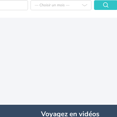
— Choisir un mois —
Voyagez
en vidéos