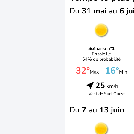
Du
31 mai
au
6 ju
Scénario n°1
Ensoleillé
64% de probabilité
32°
16°
Max
Min
25
km/h
Vent de
Sud-Ouest
Du
7
au
13 juin