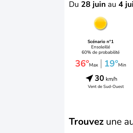
Du
28 juin
au
4 ju
Scénario n°1
Ensoleillé
60% de probabilité
36°
19°
Max
Min
30
km/h
Vent de
Sud-Ouest
Trouvez
une au