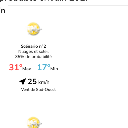
in
Scénario n°2
Nuages et soleil
35% de probabilité
31°
17°
Max
Min
25
km/h
Vent de
Sud-Ouest