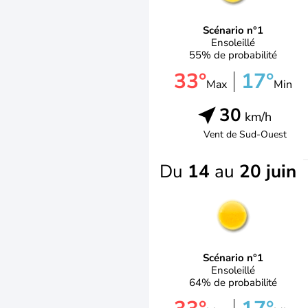
Scénario n°1
Ensoleillé
55% de probabilité
33°
17°
Max
Min
30
km/h
Vent de
Sud-Ouest
Du
14
au
20 juin
Scénario n°1
Ensoleillé
64% de probabilité