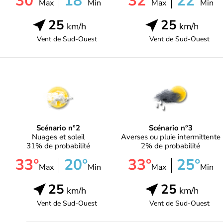
30°
18°
32°
22°
Max
Min
Max
Min
25
25
km/h
km/h
Vent de
Sud-Ouest
Vent de
Sud-Ouest
Scénario n°2
Scénario n°3
Nuages et soleil
Averses ou pluie intermittente
31% de probabilité
2% de probabilité
33°
20°
33°
25°
Max
Min
Max
Min
25
25
km/h
km/h
Vent de
Sud-Ouest
Vent de
Sud-Ouest