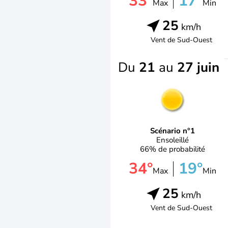
33°
17°
Max
Min
25
km/h
Vent de
Sud-Ouest
Du
21
au
27 juin
Scénario n°1
Ensoleillé
66% de probabilité
34°
19°
Max
Min
25
km/h
Vent de
Sud-Ouest