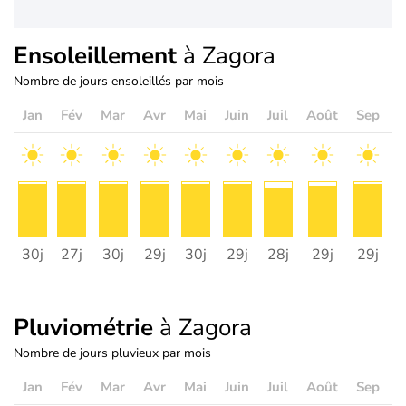
Ensoleillement
à Zagora
Nombre de jours ensoleillés par mois
Jan
Fév
Mar
Avr
Mai
Juin
Juil
Août
Sep
O
30j
27j
30j
29j
30j
29j
28j
29j
29j
2
Pluviométrie
à Zagora
Nombre de jours pluvieux par mois
Jan
Fév
Mar
Avr
Mai
Juin
Juil
Août
Sep
O