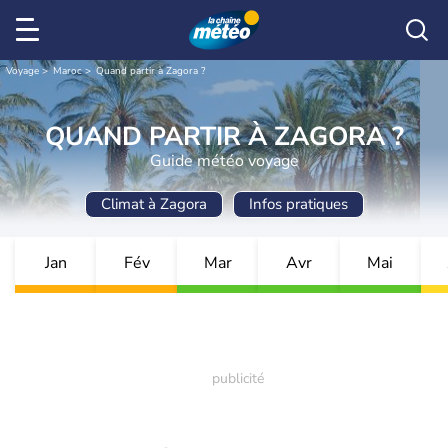
Voyage
Maroc
Quand partir à Zagora ?
QUAND PARTIR À ZAGORA ?
Guide météo voyage
Climat à Zagora
Infos pratiques
Jan
Fév
Mar
Avr
Mai