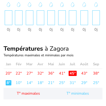
0j
0j
0j
0j
0j
0j
0j
0j
0j
Températures
à Zagora
Températures maximales et minimales par mois
Jan
Fév
Mar
Avr
Mai
Juin
Juil
Août
Sep
O
20°
22°
27°
32°
36°
41°
45°
43°
38°
3
8°
10°
14°
18°
21°
25°
31°
29°
25°
2
T° maximales
T° minimales