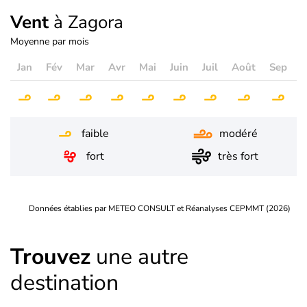
Vent
à Zagora
Moyenne par mois
Jan
Fév
Mar
Avr
Mai
Juin
Juil
Août
Sep
O
faible
modéré
fort
très fort
Données établies par METEO CONSULT et Réanalyses CEPMMT (2026)
Trouvez
une autre
destination