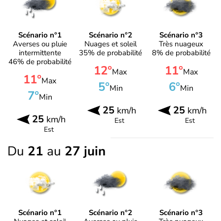
Scénario n°1
Scénario n°2
Scénario n°3
Averses ou pluie
Nuages et soleil
Très nuageux
intermittente
35% de probabilité
8% de probabilité
46% de probabilité
12°
11°
Max
Max
11°
Max
5°
6°
Min
Min
7°
Min
25
25
km/h
km/h
25
km/h
Est
Est
Est
Du
21
au
27 juin
Scénario n°1
Scénario n°2
Scénario n°3