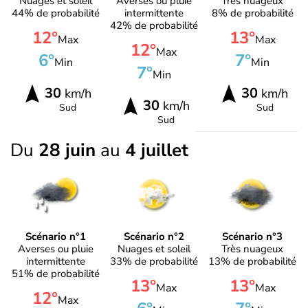
Nuages et soleil
Averses ou pluie
Très nuageux
44% de probabilité
intermittente
8% de probabilité
42% de probabilité
12°
13°
Max
Max
12°
Max
6°
7°
Min
Min
7°
Min
30
30
km/h
km/h
30
km/h
Sud
Sud
Sud
Du
28 juin
au
4 juillet
Scénario n°1
Scénario n°2
Scénario n°3
Averses ou pluie
Nuages et soleil
Très nuageux
intermittente
33% de probabilité
13% de probabilité
51% de probabilité
13°
13°
Max
Max
12°
Max