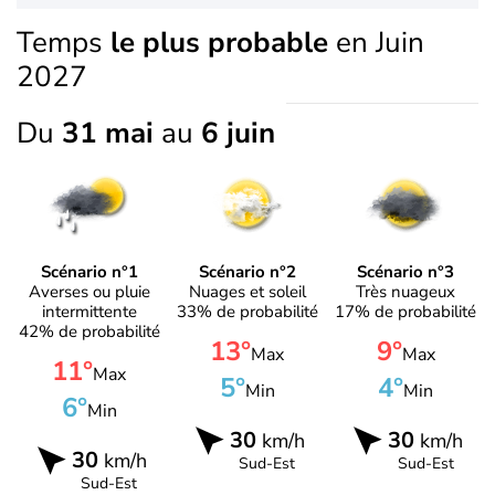
Temps
le plus probable
en Juin
2027
Du
31 mai
au
6 juin
Scénario n°1
Scénario n°2
Scénario n°3
Averses ou pluie
Nuages et soleil
Très nuageux
intermittente
33% de probabilité
17% de probabilité
42% de probabilité
13°
9°
Max
Max
11°
Max
5°
4°
Min
Min
6°
Min
30
30
km/h
km/h
30
km/h
Sud-Est
Sud-Est
Sud-Est