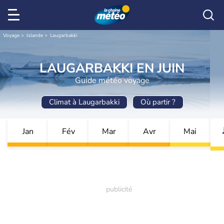
Voyage
Islande
Laugarbakki
LAUGARBAKKI EN JUIN
Guide météo voyage
Climat à Laugarbakki
Où partir ?
Jan
Fév
Mar
Avr
Mai