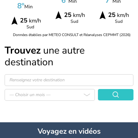
6°
7°
Min
Min
8°
Min
25
25
km/h
km/h
25
km/h
Sud
Sud
Sud
Données établies par METEO CONSULT et Réanalyses CEPMMT (2026)
Trouvez
une autre
destination
— Choisir un mois —
Voyagez
en vidéos