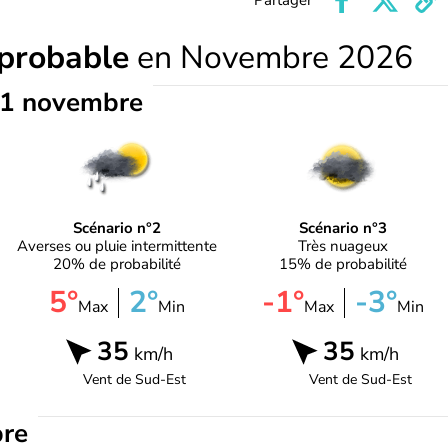
Partager
 probable
en Novembre 2026
1 novembre
Scénario n°2
Scénario n°3
Averses ou pluie intermittente
Très nuageux
20% de probabilité
15% de probabilité
5°
2°
-1°
-3°
Max
Min
Max
Min
35
35
km/h
km/h
Vent de
Sud-Est
Vent de
Sud-Est
re