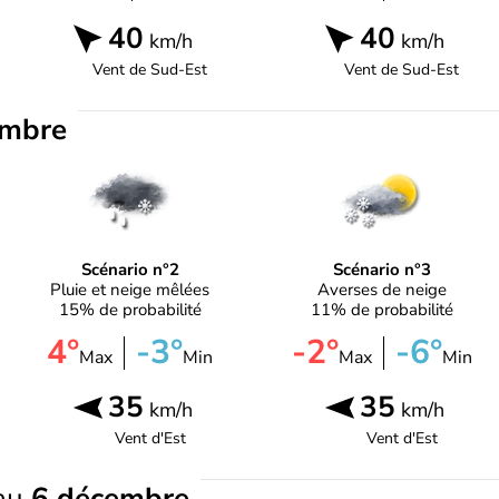
40
40
km/h
km/h
Vent de
Sud-Est
Vent de
Sud-Est
embre
Scénario n°2
Scénario n°3
Pluie et neige mêlées
Averses de neige
15% de probabilité
11% de probabilité
4°
-3°
-2°
-6°
Max
Min
Max
Min
35
35
km/h
km/h
Vent d'
Est
Vent d'
Est
au
6 décembre