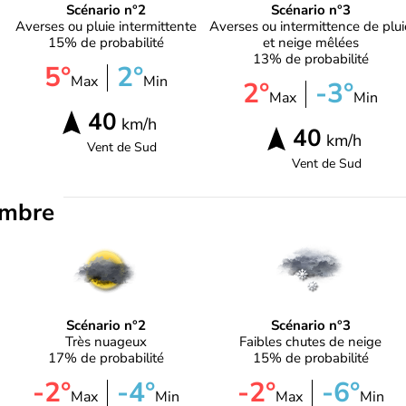
Scénario n°2
Scénario n°3
Averses ou pluie intermittente
Averses ou intermittence de plui
15% de probabilité
et neige mêlées
13% de probabilité
5°
2°
Max
Min
2°
-3°
Max
Min
40
km/h
40
km/h
Vent de
Sud
Vent de
Sud
embre
Scénario n°2
Scénario n°3
Très nuageux
Faibles chutes de neige
17% de probabilité
15% de probabilité
-2°
-4°
-2°
-6°
Max
Min
Max
Min