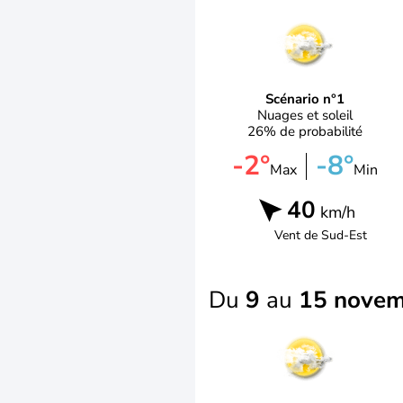
Scénario n°1
Nuages et soleil
26% de probabilité
-2°
-8°
Max
Min
40
km/h
Vent de
Sud-Est
Du
9
au
15 nove