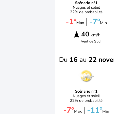
Scénario n°1
Nuages et soleil
22% de probabilité
-1°
-7°
Max
Min
40
km/h
Vent de
Sud
Du
16
au
22 nov
Scénario n°1
Nuages et soleil
22% de probabilité
-7°
-11°
Max
Min