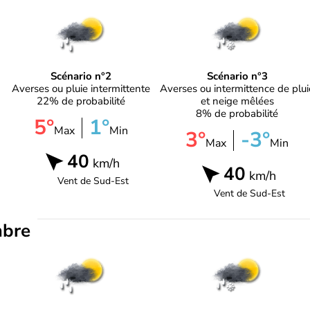
Scénario n°2
Scénario n°3
Averses ou pluie intermittente
Averses ou intermittence de plui
22% de probabilité
et neige mêlées
8% de probabilité
5°
1°
Max
Min
3°
-3°
Max
Min
40
km/h
40
km/h
Vent de
Sud-Est
Vent de
Sud-Est
mbre