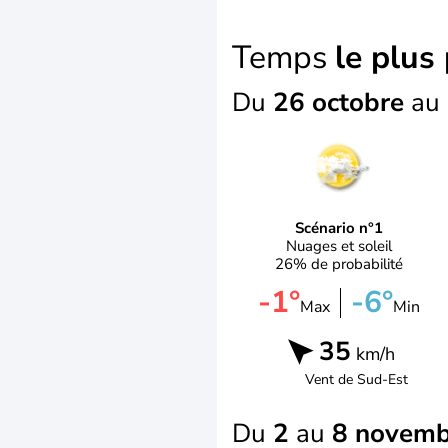
Temps
le plus
Du
26 octobre
au
Scénario n°1
Nuages et soleil
26% de probabilité
-1°
-6°
Max
Min
35
km/h
Vent de
Sud-Est
Du
2
au
8 novemb