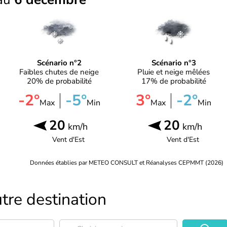
Scénario n°2
Scénario n°3
Faibles chutes de neige
Pluie et neige mêlées
20% de probabilité
17% de probabilité
-2°
-5°
3°
-2°
Max
Min
Max
Min
20
20
km/h
km/h
Vent d'
Est
Vent d'
Est
Données établies par METEO CONSULT et Réanalyses CEPMMT (2026)
tre destination