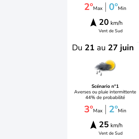
2°
0°
Max
Min
20
km/h
Vent de
Sud
Du
21
au
27 juin
Scénario n°1
Averses ou pluie intermittente
44% de probabilité
3°
2°
Max
Min
25
km/h
Vent de
Sud