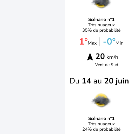
Scénario n°1
Très nuageux
35% de probabilité
1°
-0°
Max
Min
20
km/h
Vent de
Sud
Du
14
au
20 juin
Scénario n°1
Très nuageux
24% de probabilité