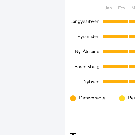
Jan
Fév
M
Longyearbyen
Pyramiden
Ny-Ålesund
Barentsburg
Nybyen
Défavorable
Peu