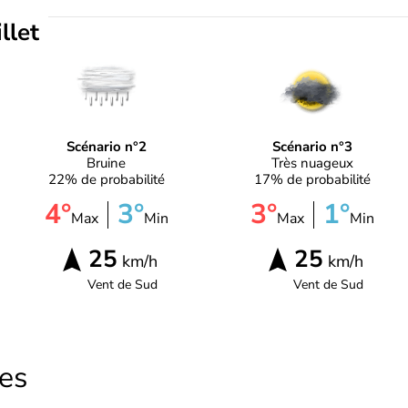
illet
Scénario n°2
Scénario n°3
Bruine
Très nuageux
22% de probabilité
17% de probabilité
4°
3°
3°
1°
Max
Min
Max
Min
25
25
km/h
km/h
Vent de
Sud
Vent de
Sud
les