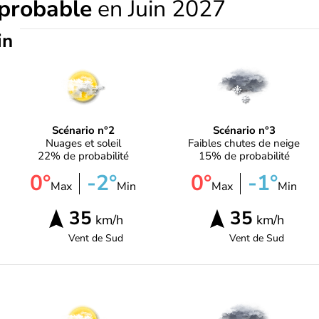
 probable
en Juin 2027
in
Scénario n°2
Scénario n°3
Nuages et soleil
Faibles chutes de neige
22% de probabilité
15% de probabilité
0°
-2°
0°
-1°
Max
Min
Max
Min
35
35
km/h
km/h
Vent de
Sud
Vent de
Sud