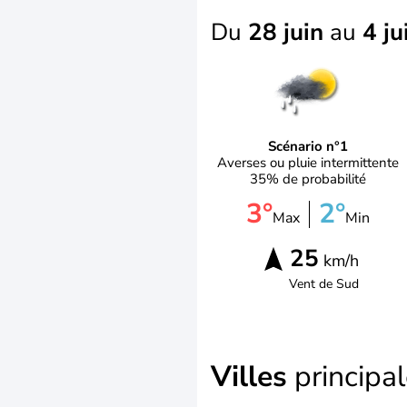
Du
28 juin
au
4 ju
Scénario n°1
Averses ou pluie intermittente
35% de probabilité
3°
2°
Max
Min
25
km/h
Vent de
Sud
Villes
principa