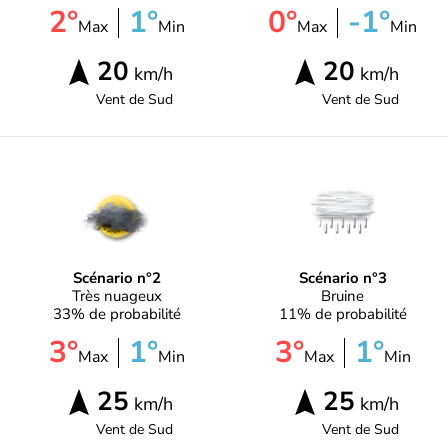
2°
1°
0°
-1°
Max
Min
Max
Min
20
20
km/h
km/h
Vent de
Sud
Vent de
Sud
Scénario n°2
Scénario n°3
Très nuageux
Bruine
33% de probabilité
11% de probabilité
3°
1°
3°
1°
Max
Min
Max
Min
25
25
km/h
km/h
Vent de
Sud
Vent de
Sud