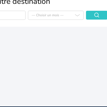
tre destination
— Choisir un mois —