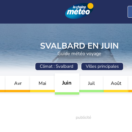
SVALBARD EN JUIN
Guide météo voyage
Climat : Svalbard
Villes principales
Juin
Avr
Mai
Juil
Août