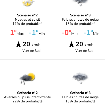
Scénario n°2
Scénario n°3
Nuages et soleil
Faibles chutes de neige
17% de probabilité
13% de probabilité
1°
-1°
-0°
-1°
Max
Min
Max
Min
20
20
km/h
km/h
Vent de
Sud
Vent de
Sud
Scénario n°2
Scénario n°3
Averses ou pluie intermittente
Faibles chutes de neige
22% de probabilité
13% de probabilité