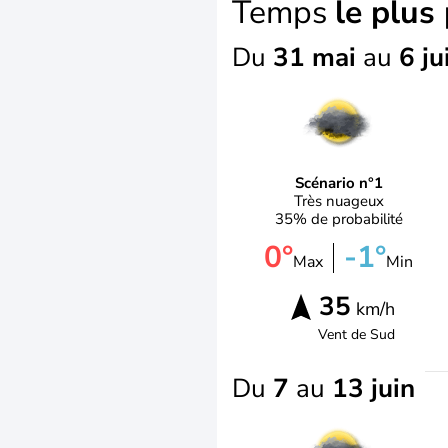
Temps
le plus
Du
31 mai
au
6 ju
Scénario n°1
Très nuageux
35% de probabilité
0°
-1°
Max
Min
35
km/h
Vent de
Sud
Du
7
au
13 juin