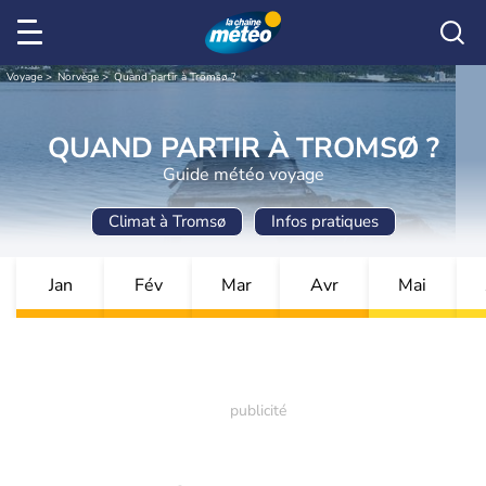
Voyage
Norvège
Quand partir à Tromsø ?
QUAND PARTIR À TROMSØ ?
Guide météo voyage
Climat à Tromsø
Infos pratiques
Jan
Fév
Mar
Avr
Mai