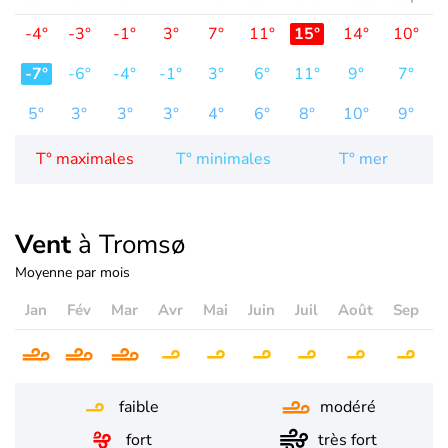
-4°
-3°
-1°
3°
7°
11°
15°
14°
10°
-7°
-6°
-4°
-1°
3°
6°
11°
9°
7°
5°
3°
3°
3°
4°
6°
8°
10°
9°
T° maximales
T° minimales
T° mer
Vent
à Tromsø
Moyenne par mois
Jan
Fév
Mar
Avr
Mai
Juin
Juil
Août
Sep
O
faible
modéré
fort
très fort