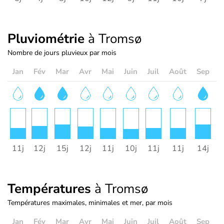
Pluviométrie
à Tromsø
Nombre de jours pluvieux par mois
Jan
Fév
Mar
Avr
Mai
Juin
Juil
Août
Sep
O
11j
12j
15j
12j
11j
10j
11j
11j
14j
1
Températures
à Tromsø
Températures maximales, minimales et mer, par mois
Jan
Fév
Mar
Avr
Mai
Juin
Juil
Août
Sep
O