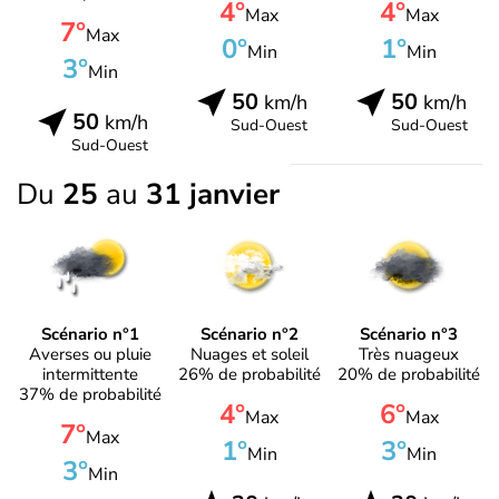
4°
4°
Max
Max
7°
Max
0°
1°
Min
Min
3°
Min
50
50
km/h
km/h
50
km/h
Sud-Ouest
Sud-Ouest
Sud-Ouest
Du
25
au
31 janvier
Scénario n°1
Scénario n°2
Scénario n°3
Averses ou pluie
Nuages et soleil
Très nuageux
intermittente
26% de probabilité
20% de probabilité
37% de probabilité
4°
6°
Max
Max
7°
Max
1°
3°
Min
Min
3°
Min