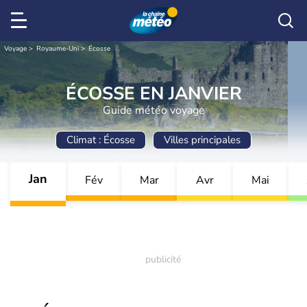
Voyage
Royaume-Uni
Écosse
ÉCOSSE EN JANVIER
Guide météo voyage
Climat : Écosse
Villes principales
Jan
Fév
Mar
Avr
Mai