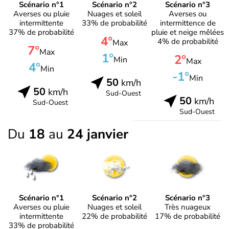
Scénario n°1
Scénario n°2
Scénario n°3
Averses ou pluie
Nuages et soleil
Averses ou
intermittente
33% de probabilité
intermittence de
37% de probabilité
pluie et neige mêlées
4°
4% de probabilité
Max
7°
Max
1°
2°
Min
Max
4°
Min
-1°
Min
50
km/h
50
km/h
Sud-Ouest
50
km/h
Sud-Ouest
Sud-Ouest
Du
18
au
24 janvier
Scénario n°1
Scénario n°2
Scénario n°3
Averses ou pluie
Nuages et soleil
Très nuageux
intermittente
22% de probabilité
17% de probabilité
33% de probabilité