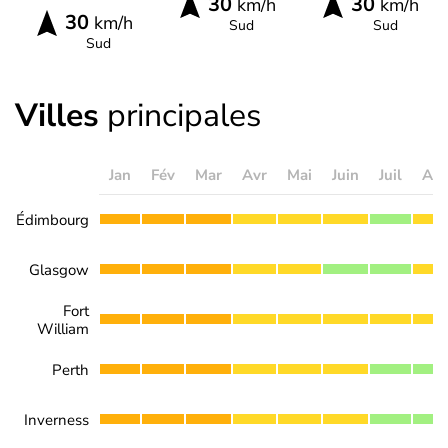
30
30
km/h
km/h
30
km/h
Sud
Sud
Sud
Villes
principales
Jan
Fév
Mar
Avr
Mai
Juin
Juil
Ao
Édimbourg
Glasgow
Fort
William
Perth
Inverness