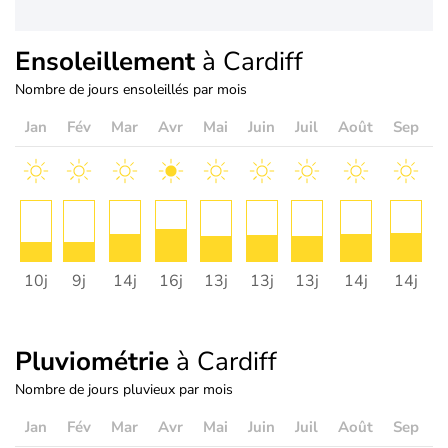
Ensoleillement
à Cardiff
Nombre de jours ensoleillés par mois
Jan
Fév
Mar
Avr
Mai
Juin
Juil
Août
Sep
O
10j
9j
14j
16j
13j
13j
13j
14j
14j
1
Pluviométrie
à Cardiff
Nombre de jours pluvieux par mois
Jan
Fév
Mar
Avr
Mai
Juin
Juil
Août
Sep
O