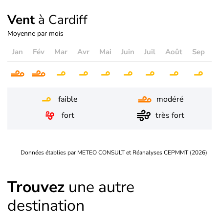
Vent
à Cardiff
Moyenne par mois
Jan
Fév
Mar
Avr
Mai
Juin
Juil
Août
Sep
O
faible
modéré
fort
très fort
Données établies par METEO CONSULT et Réanalyses CEPMMT (2026)
Trouvez
une autre
destination