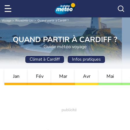
Voyage
Royaume-Uni
Quand partir à Cardiff ?
QUAND PARTIR À CARDIFF ?
Guide météo voyage
Climat à Cardiff
Infos pratiques
Jan
Fév
Mar
Avr
Mai