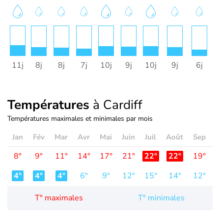
11j
8j
8j
7j
10j
9j
10j
9j
6j
1
Températures
à Cardiff
Températures maximales et minimales par mois
Jan
Fév
Mar
Avr
Mai
Juin
Juil
Août
Sep
O
8°
9°
11°
14°
17°
21°
22°
22°
19°
1
4°
4°
4°
6°
9°
12°
15°
14°
12°
1
T° maximales
T° minimales