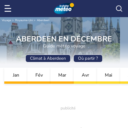
Voyage
Royaume-Uni
Aberdeen
ABERDEEN EN DÉCEMBRE
Guide météo voyage
Climat à Aberdeen
Où partir ?
Jan
Fév
Mar
Avr
Mai