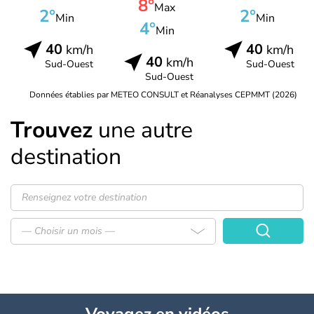
8°
Max
2°
2°
Min
Min
4°
Min
40
40
km/h
km/h
40
km/h
Sud-Ouest
Sud-Ouest
Sud-Ouest
Données établies par METEO CONSULT et Réanalyses CEPMMT (2026)
Trouvez
une autre
destination
— Choisir un mois —
Voyagez
en vidéos