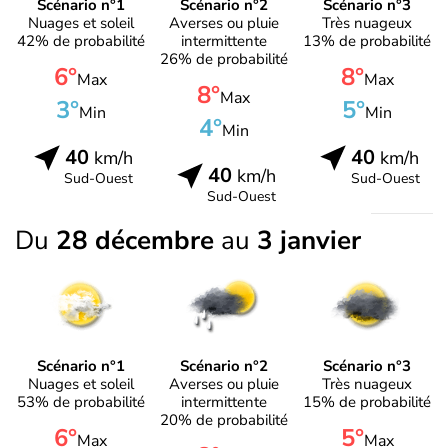
Scénario n°1
Scénario n°2
Scénario n°3
Nuages et soleil
Averses ou pluie
Très nuageux
42% de probabilité
intermittente
13% de probabilité
26% de probabilité
6°
8°
Max
Max
8°
Max
3°
5°
Min
Min
4°
Min
40
40
km/h
km/h
40
km/h
Sud-Ouest
Sud-Ouest
Sud-Ouest
Du
28 décembre
au
3 janvier
Scénario n°1
Scénario n°2
Scénario n°3
Nuages et soleil
Averses ou pluie
Très nuageux
53% de probabilité
intermittente
15% de probabilité
20% de probabilité
6°
5°
Max
Max