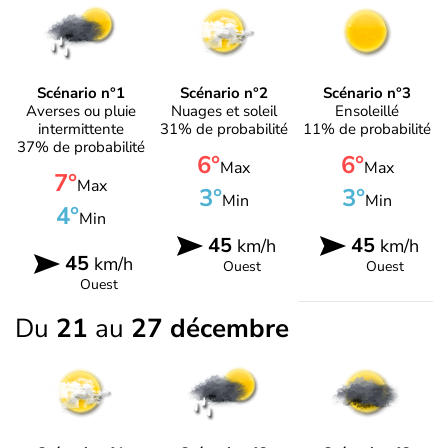
Scénario n°1
Scénario n°2
Scénario n°3
Averses ou pluie
Nuages et soleil
Ensoleillé
intermittente
31% de probabilité
11% de probabilité
37% de probabilité
6°
6°
Max
Max
7°
Max
3°
3°
Min
Min
4°
Min
45
45
km/h
km/h
45
km/h
Ouest
Ouest
Ouest
Du
21
au
27 décembre