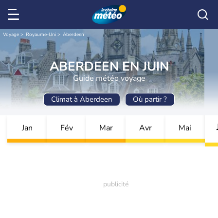
Voyage
Royaume-Uni
Aberdeen
ABERDEEN EN JUIN
Guide météo voyage
Climat à Aberdeen
Où partir ?
Jan
Fév
Mar
Avr
Mai