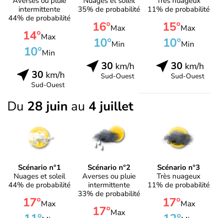
Averses ou pluie
Nuages et soleil
Très nuageux
intermittente
35% de probabilité
11% de probabilité
44% de probabilité
16°
15°
Max
Max
14°
Max
10°
10°
Min
Min
10°
Min
30
30
km/h
km/h
30
km/h
Sud-Ouest
Sud-Ouest
Sud-Ouest
Du
28 juin
au
4 juillet
Scénario n°1
Scénario n°2
Scénario n°3
Nuages et soleil
Averses ou pluie
Très nuageux
44% de probabilité
intermittente
11% de probabilité
33% de probabilité
17°
17°
Max
Max
17°
Max