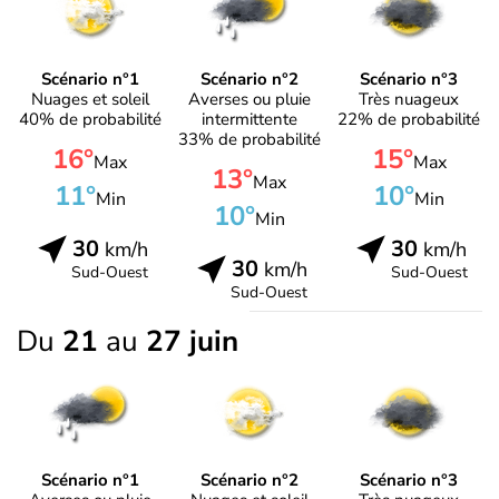
Scénario n°1
Scénario n°2
Scénario n°3
Nuages et soleil
Averses ou pluie
Très nuageux
40% de probabilité
intermittente
22% de probabilité
33% de probabilité
16°
15°
Max
Max
13°
Max
11°
10°
Min
Min
10°
Min
30
30
km/h
km/h
30
km/h
Sud-Ouest
Sud-Ouest
Sud-Ouest
Du
21
au
27 juin
Scénario n°1
Scénario n°2
Scénario n°3