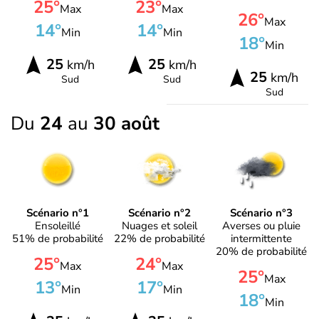
25°
23°
Max
Max
26°
Max
14°
14°
Min
Min
18°
Min
25
25
km/h
km/h
25
km/h
Sud
Sud
Sud
Du
24
au
30 août
Scénario n°1
Scénario n°2
Scénario n°3
Ensoleillé
Nuages et soleil
Averses ou pluie
51% de probabilité
22% de probabilité
intermittente
20% de probabilité
25°
24°
Max
Max
25°
Max
13°
17°
Min
Min
18°
Min