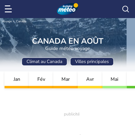
Voyage
Canada
CANADA EN AOÛT
Guide météo voyage
Climat au Canada
Villes principales
Jan
Fév
Mar
Avr
Mai