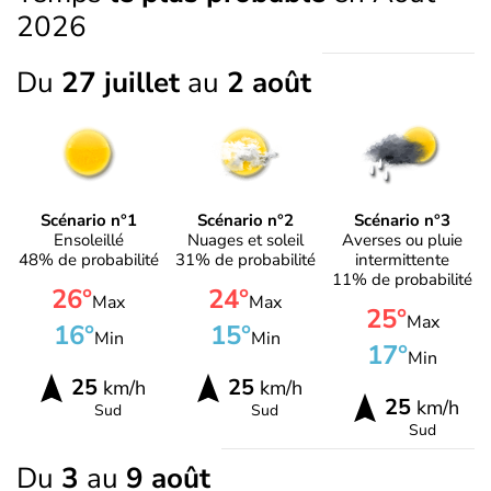
2026
Du
27 juillet
au
2 août
Scénario n°1
Scénario n°2
Scénario n°3
Ensoleillé
Nuages et soleil
Averses ou pluie
48% de probabilité
31% de probabilité
intermittente
11% de probabilité
26°
24°
Max
Max
25°
Max
16°
15°
Min
Min
17°
Min
25
25
km/h
km/h
25
km/h
Sud
Sud
Sud
Du
3
au
9 août