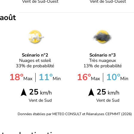
Vent de
Sud-Ouest
Vent de
Sud-Ouest
 août
Scénario n°2
Scénario n°3
Nuages et soleil
Très nuageux
33% de probabilité
13% de probabilité
18°
11°
16°
10°
Max
Min
Max
Min
25
25
km/h
km/h
Vent de
Sud
Vent de
Sud
Données établies par METEO CONSULT et Réanalyses CEPMMT (2026)