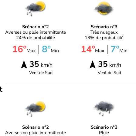
Scénario n°2
Scénario n°3
Averses ou pluie intermittente
Très nuageux
24% de probabilité
13% de probabilité
16°
8°
14°
7°
Max
Min
Max
Min
35
35
km/h
km/h
Vent de
Sud
Vent de
Sud
t
Scénario n°2
Scénario n°3
Averses ou pluie intermittente
Pluie