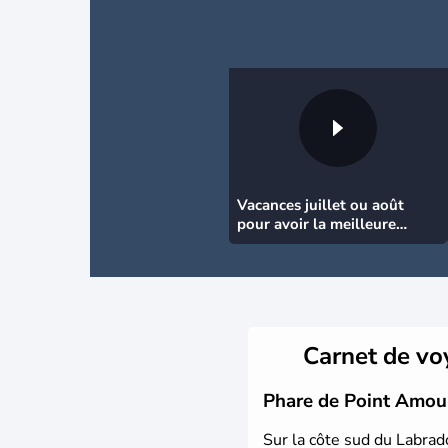
Vacances juillet ou août
pour avoir la meilleure
météo
Carnet de v
Phare de Point Amour 
Sur la côte sud du Labrad