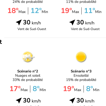
24% de probabilité
11% de probabilité
18°
12°
19°
11°
Max
Min
Max
Min
30
30
km/h
km/h
Vent de
Sud-Ouest
Vent de
Sud-Ouest
t
Scénario n°2
Scénario n°3
Nuages et soleil
Ensoleillé
33% de probabilité
15% de probabilité
17°
8°
19°
8°
Max
Min
Max
Min
30
30
km/h
km/h