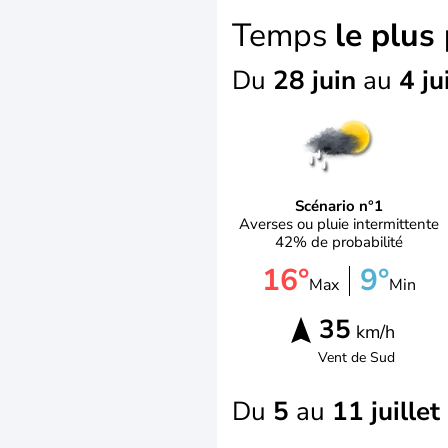
Temps
le plus
Du
28 juin
au
4 ju
Scénario n°1
Averses ou pluie intermittente
42% de probabilité
16°
9°
Max
Min
35
km/h
Vent de
Sud
Du
5
au
11 juillet