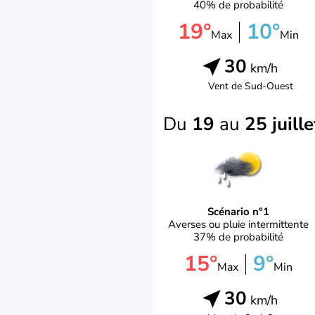
40% de probabilité
19°
10°
Max
Min
30
km/h
Vent de
Sud-Ouest
Du
19
au
25 juille
Scénario n°1
Averses ou pluie intermittente
37% de probabilité
15°
9°
Max
Min
30
km/h