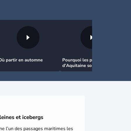
Où partir en automne
Pourquoi les plages
d'Aquitaine sont les
meilleures pour surfer
leines et icebergs
ine l’un des passages maritimes les