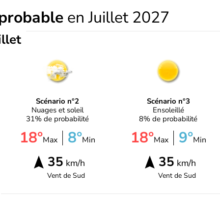
 probable
en Juillet 2027
illet
Scénario n°2
Scénario n°3
Nuages et soleil
Ensoleillé
31% de probabilité
8% de probabilité
18°
8°
18°
9°
Max
Min
Max
Min
35
35
km/h
km/h
Vent de
Sud
Vent de
Sud