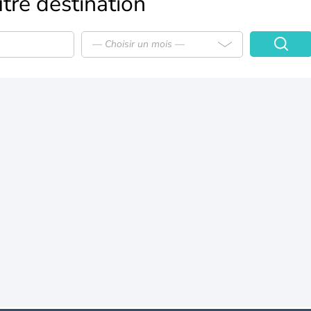
tre destination
— Choisir un mois —