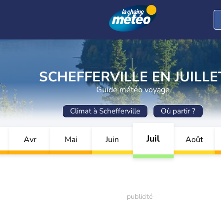
SCHEFFERVILLE EN JUILLE
Guide météo voyage
Climat à Schefferville
Où partir ?
Juil
Avr
Mai
Juin
Août