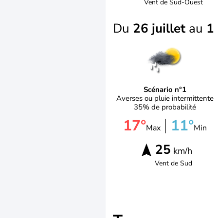
Vent de
Sud-Ouest
Du
26 juillet
au
1
Scénario n°1
Averses ou pluie intermittente
35% de probabilité
17°
11°
Max
Min
25
km/h
Vent de
Sud