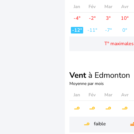
Jan
Fév
Mar
Avr
-4°
-2°
3°
10°
-12°
-11°
-7°
0°
T° maximales
Vent
à Edmonton
Moyenne par mois
Jan
Fév
Mar
Avr
faible