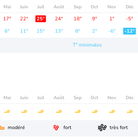
Mai
Juin
Juil
Août
Sep
Oct
Nov
Déc
17°
22°
25°
24°
18°
9°
1°
-5°
6°
11°
15°
13°
8°
2°
-6°
-12°
T° minimales
Mai
Juin
Juil
Août
Sep
Oct
Nov
Déc
modéré
fort
très fort