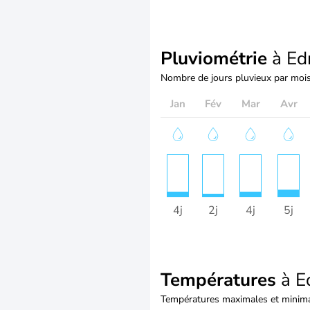
Pluviométrie
à Ed
Nombre de jours pluvieux par moi
Jan
Fév
Mar
Avr
4j
2j
4j
5j
Températures
à E
Températures maximales et minima