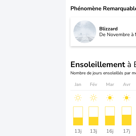
Phénomène Remarquabl
Blizzard
De Novembre à 
Ensoleillement
à 
Nombre de jours ensoleillés par m
Jan
Fév
Mar
Avr
13j
13j
16j
17j