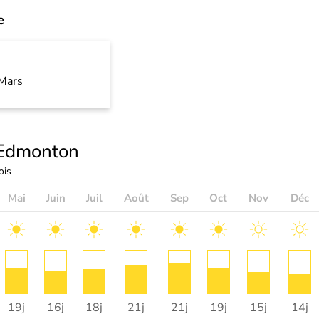
e
Mars
Edmonton
ois
Mai
Juin
Juil
Août
Sep
Oct
Nov
Déc
19j
16j
18j
21j
21j
19j
15j
14j