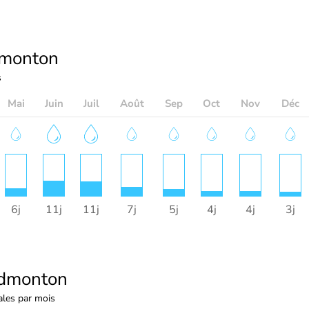
monton
s
Mai
Juin
Juil
Août
Sep
Oct
Nov
Déc
6j
11j
11j
7j
5j
4j
4j
3j
dmonton
les par mois