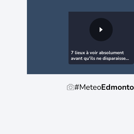
7 lieux à voir absolument
avant qu'ils ne disparaissent
!
#Meteo
Edmonto