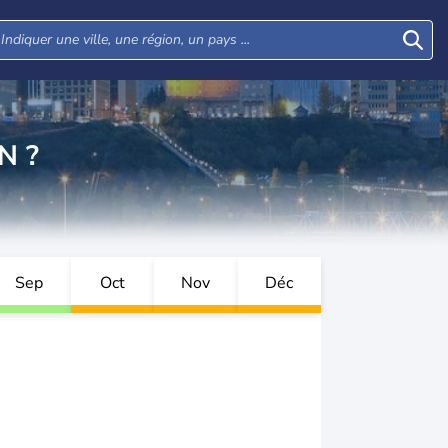
N ?
Sep
Oct
Nov
Déc