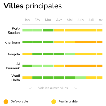
Villes
principales
Jan
Fév
Mar
Avr
Mai
Juin
Juil
Aoû
Port-
Soudan
Khartoum
Dongola
Al
Kurumuk
Wadi
Halfa
Voir les autres villes
Défavorable
Peu favorable