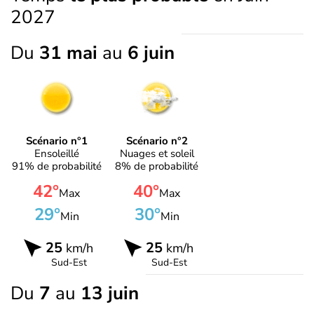
2027
Du
31 mai
au
6 juin
Scénario n°1
Scénario n°2
Ensoleillé
Nuages et soleil
91% de probabilité
8% de probabilité
42°
40°
Max
Max
29°
30°
Min
Min
25
25
km/h
km/h
Sud-Est
Sud-Est
Du
7
au
13 juin