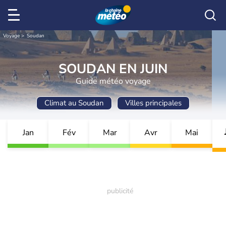
Voyage
Soudan
SOUDAN EN JUIN
Guide météo voyage
Climat au Soudan
Villes principales
Jan
Fév
Mar
Avr
Mai