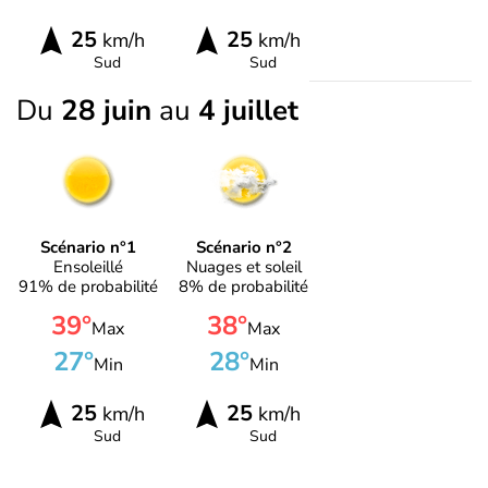
25
25
km/h
km/h
Sud
Sud
Du
28 juin
au
4 juillet
Scénario n°1
Scénario n°2
Ensoleillé
Nuages et soleil
91% de probabilité
8% de probabilité
39°
38°
Max
Max
27°
28°
Min
Min
25
25
km/h
km/h
Sud
Sud