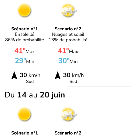
Scénario n°1
Scénario n°2
Ensoleillé
Nuages et soleil
86% de probabilité
13% de probabilité
41°
41°
Max
Max
29°
30°
Min
Min
30
30
km/h
km/h
Sud
Sud
Du
14
au
20 juin
Scénario n°1
Scénario n°2