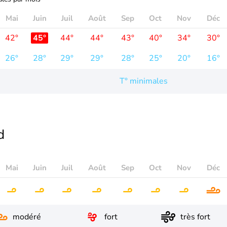
Mai
Juin
Juil
Août
Sep
Oct
Nov
Déc
42°
45°
44°
44°
43°
40°
34°
30°
26°
28°
29°
29°
28°
25°
20°
16°
T° minimales
d
Mai
Juin
Juil
Août
Sep
Oct
Nov
Déc
modéré
fort
très fort