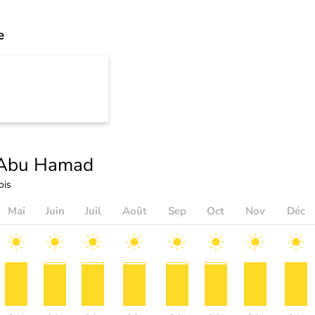
e
Abu Hamad
ois
Mai
Juin
Juil
Août
Sep
Oct
Nov
Déc