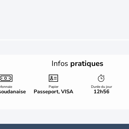
Infos
pratiques
Monnaie
Papier
Durée du jour
 soudanaise
Passeport, VISA
12h56