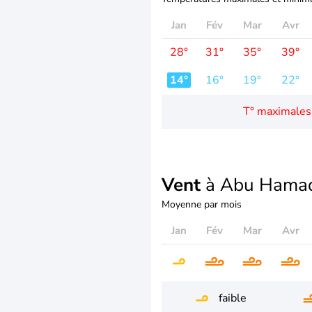
Jan
Fév
Mar
Avr
28°
31°
35°
39°
14°
16°
19°
22°
T° maximales
Vent
à Abu Hama
Moyenne par mois
Jan
Fév
Mar
Avr
faible