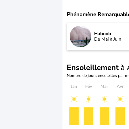
Phénomène Remarquabl
Haboob
De Mai à Juin
Ensoleillement
à 
Nombre de jours ensoleillés par m
Jan
Fév
Mar
Avr