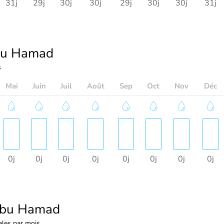
31j
29j
30j
30j
29j
30j
30j
31j
u Hamad
s
Mai
Juin
Juil
Août
Sep
Oct
Nov
Déc
0j
0j
0j
0j
0j
0j
0j
0j
bu Hamad
les par mois