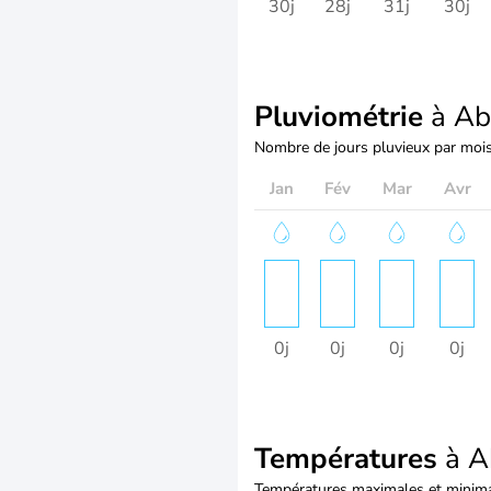
30j
28j
31j
30j
Pluviométrie
à Ab
Nombre de jours pluvieux par moi
Jan
Fév
Mar
Avr
0j
0j
0j
0j
Températures
à A
Températures maximales et minima