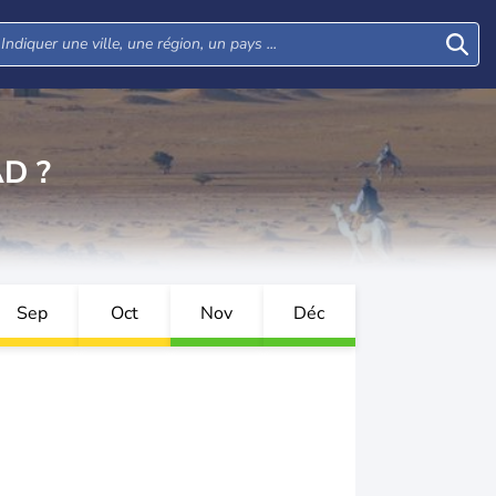
D ?
Sep
Oct
Nov
Déc