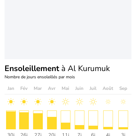
Ensoleillement
à Al Kurumuk
Nombre de jours ensoleillés par mois
Jan
Fév
Mar
Avr
Mai
Juin
Juil
Août
Sep
O
30j
26j
27j
20j
11j
7j
6j
4j
3j