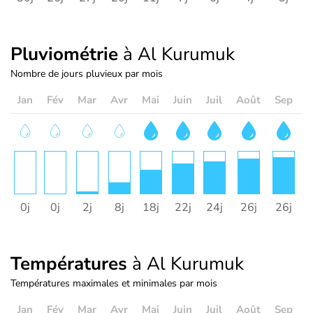
Pluviométrie
à Al Kurumuk
Nombre de jours pluvieux par mois
Jan
Fév
Mar
Avr
Mai
Juin
Juil
Août
Sep
O
0j
0j
2j
8j
18j
22j
24j
26j
26j
2
Températures
à Al Kurumuk
Températures maximales et minimales par mois
Jan
Fév
Mar
Avr
Mai
Juin
Juil
Août
Sep
O