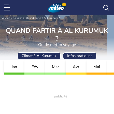
Voyage
Soudan
Quand partir à Al Kurumuk ?
QUAND PARTIR À AL KURUMUK
?
Guide météo voyage
Climat à Al Kurumuk
Infos pratiques
Jan
Fév
Mar
Avr
Mai