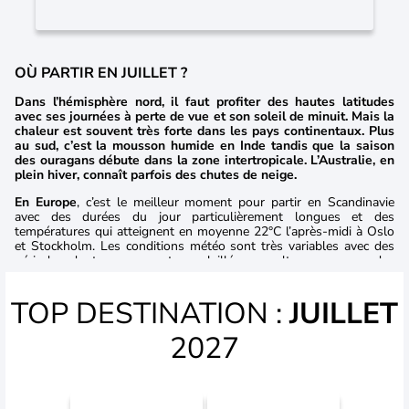
OÙ PARTIR EN JUILLET ?
Dans l’hémisphère nord, il faut profiter des hautes latitudes
avec ses journées à perte de vue et son soleil de minuit. Mais la
chaleur est souvent très forte dans les pays continentaux. Plus
au sud, c’est la mousson humide en Inde tandis que la saison
des ouragans débute dans la zone intertropicale. L’Australie, en
plein hiver, connaît parfois des chutes de neige.
En Europe
, c’est le meilleur moment pour partir en Scandinavie
avec des durées du jour particulièrement longues et des
températures qui atteignent en moyenne 22°C l’après-midi à Oslo
et Stockholm. Les conditions météo sont très variables avec des
périodes de temps sec et ensoleillées en alternance avec des
passages perturbés.
TOP DESTINATION :
JUILLET
En Amérique du Nord
, voyager
Canada
est très agréable en été
avec des températures de l’ordre de 25°C à Québec et 27°C à
Montréal l’après-midi. Le temps est souvent très changeant avec
2027
une alternance de belles périodes ensoleillées et de dégradations
pluvio-orageuses.
En Afrique du Nord
, les conditions météo y sont favorables pour
ceux qui supportent les fortes chaleurs. Sur les littoraux, les brises