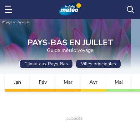
Voyage
Pays-Bas
PAYS-BAS EN JUILLET
Guide météo voyage
Climat aux Pays-Bas
Villes principales
Jan
Fév
Mar
Avr
Mai