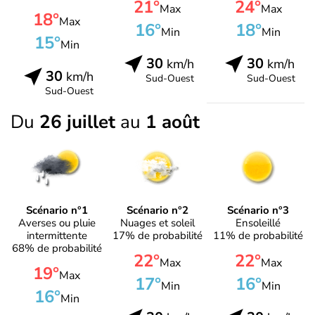
21°
24°
Max
Max
18°
Max
16°
18°
Min
Min
15°
Min
30
30
km/h
km/h
30
km/h
Sud-Ouest
Sud-Ouest
Sud-Ouest
Du
26 juillet
au
1 août
Scénario n°1
Scénario n°2
Scénario n°3
Averses ou pluie
Nuages et soleil
Ensoleillé
intermittente
17% de probabilité
11% de probabilité
68% de probabilité
22°
22°
Max
Max
19°
Max
17°
16°
Min
Min
16°
Min