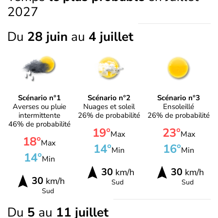
2027
Du
28 juin
au
4 juillet
Scénario n°1
Scénario n°2
Scénario n°3
Averses ou pluie
Nuages et soleil
Ensoleillé
intermittente
26% de probabilité
26% de probabilité
46% de probabilité
19°
23°
Max
Max
18°
Max
14°
16°
Min
Min
14°
Min
30
30
km/h
km/h
30
km/h
Sud
Sud
Sud
Du
5
au
11 juillet