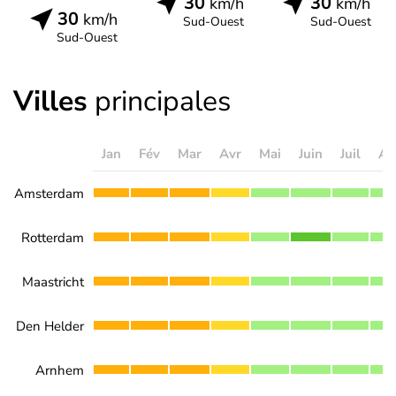
30
30
km/h
km/h
30
km/h
Sud-Ouest
Sud-Ouest
Sud-Ouest
Villes
principales
Jan
Fév
Mar
Avr
Mai
Juin
Juil
Ao
Amsterdam
Rotterdam
Maastricht
Den Helder
Arnhem