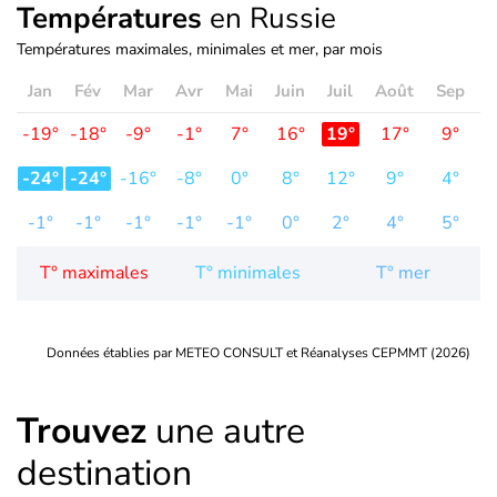
Températures
en Russie
Températures maximales, minimales et mer, par mois
Jan
Fév
Mar
Avr
Mai
Juin
Juil
Août
Sep
O
-19°
-18°
-9°
-1°
7°
16°
19°
17°
9°
-24°
-24°
-16°
-8°
0°
8°
12°
9°
4°
-
-1°
-1°
-1°
-1°
-1°
0°
2°
4°
5°
T° maximales
T° minimales
T° mer
Données établies par METEO CONSULT et Réanalyses CEPMMT (2026)
Trouvez
une autre
destination