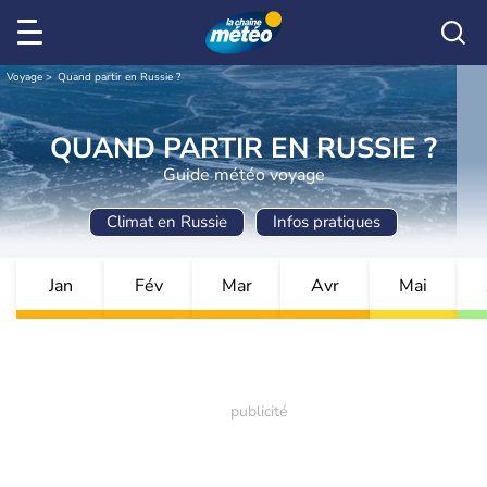
Voyage
Quand partir en Russie ?
QUAND PARTIR EN RUSSIE ?
Guide météo voyage
Climat en Russie
Infos pratiques
Jan
Fév
Mar
Avr
Mai