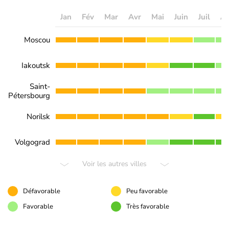
Jan
Fév
Mar
Avr
Mai
Juin
Juil
A
Moscou
Iakoutsk
Saint-
Pétersbourg
Norilsk
Volgograd
Voir les autres villes
Défavorable
Peu favorable
Favorable
Très favorable