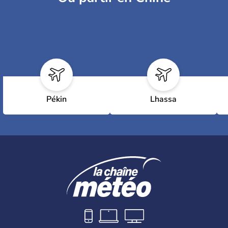
Pékin
Lhassa