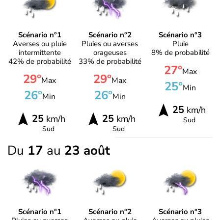
Scénario n°1
Scénario n°2
Scénario n°3
Averses ou pluie
Pluies ou averses
Pluie
intermittente
orageuses
8% de probabilité
42% de probabilité
33% de probabilité
27°
Max
29°
29°
Max
Max
25°
Min
26°
26°
Min
Min
25
km/h
25
25
km/h
km/h
Sud
Sud
Sud
Du
17
au
23 août
Scénario n°1
Scénario n°2
Scénario n°3