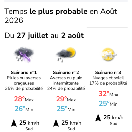
Temps
le plus probable
en Août
2026
Du
27 juillet
au
2 août
Scénario n°1
Scénario n°2
Scénario n°3
Pluies ou averses
Averses ou pluie
Nuages et soleil
orageuses
intermittente
17% de probabilité
35% de probabilité
24% de probabilité
32°
Max
28°
29°
Max
Max
25°
Min
26°
25°
Min
Min
25
km/h
25
25
km/h
km/h
Sud
Sud
Sud