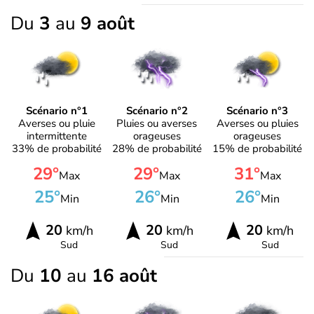
Du
3
au
9 août
Scénario n°1
Scénario n°2
Scénario n°3
Averses ou pluie
Pluies ou averses
Averses ou pluies
intermittente
orageuses
orageuses
33% de probabilité
28% de probabilité
15% de probabilité
29°
29°
31°
Max
Max
Max
25°
26°
26°
Min
Min
Min
20
20
20
km/h
km/h
km/h
Sud
Sud
Sud
Du
10
au
16 août