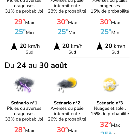
Pluies ou averses
Averses ou pluie
Averses ou pluies
orageuses
intermittente
orageuses
31% de probabilité
28% de probabilité
15% de probabilité
29°
30°
30°
Max
Max
Max
25°
25°
25°
Min
Min
Min
20
20
20
km/h
km/h
km/h
Sud
Sud
Sud
Du
24
au
30 août
Scénario n°1
Scénario n°2
Scénario n°3
Pluies ou averses
Averses ou pluie
Nuages et soleil
orageuses
intermittente
15% de probabilité
33% de probabilité
26% de probabilité
32°
Max
28°
30°
Max
Max