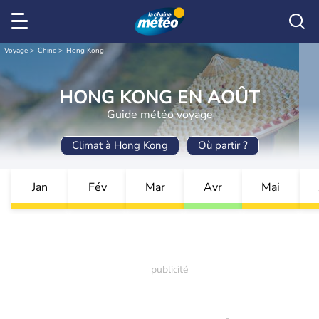
Voyage
Chine
Hong Kong
HONG KONG EN AOÛT
Guide météo voyage
Climat à Hong Kong
Où partir ?
Jan
Fév
Mar
Avr
Mai