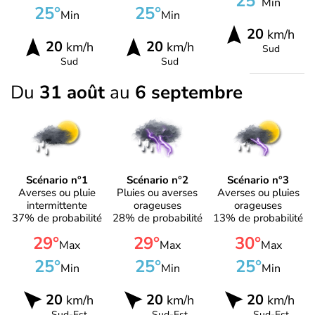
25°
Min
25°
25°
Min
Min
20
km/h
20
20
km/h
km/h
Sud
Sud
Sud
Du
31 août
au
6 septembre
Scénario n°1
Scénario n°2
Scénario n°3
Averses ou pluie
Pluies ou averses
Averses ou pluies
intermittente
orageuses
orageuses
37% de probabilité
28% de probabilité
13% de probabilité
29°
29°
30°
Max
Max
Max
25°
25°
25°
Min
Min
Min
20
20
20
km/h
km/h
km/h
Sud-Est
Sud-Est
Sud-Est