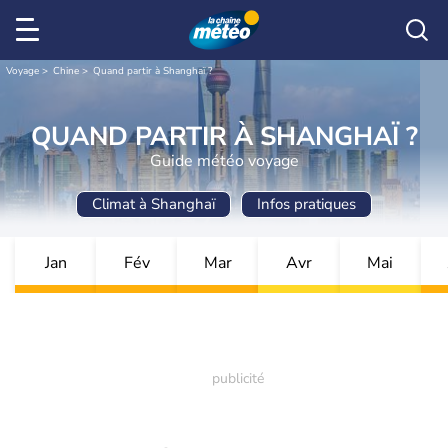
Voyage
Chine
Quand partir à Shanghaï ?
QUAND PARTIR À SHANGHAÏ ?
Guide météo voyage
Climat à Shanghaï
Infos pratiques
Jan
Fév
Mar
Avr
Mai