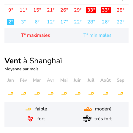
9°
11°
15°
21°
26°
29°
33°
33°
28°
2
2°
3°
6°
12°
17°
22°
28°
26°
22°
1
T° maximales
T° minimales
Vent
à Shanghaï
Moyenne par mois
Jan
Fév
Mar
Avr
Mai
Juin
Juil
Août
Sep
O
faible
modéré
fort
très fort