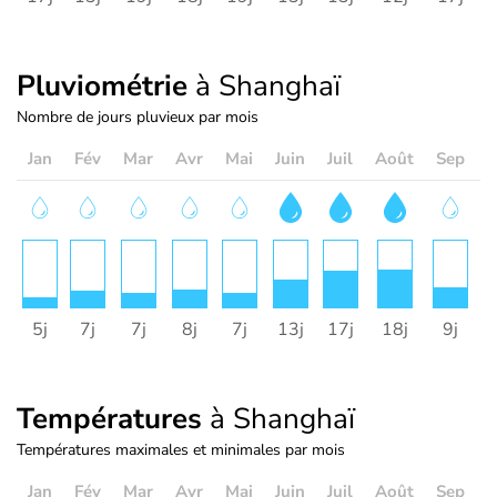
Pluviométrie
à Shanghaï
Nombre de jours pluvieux par mois
Jan
Fév
Mar
Avr
Mai
Juin
Juil
Août
Sep
O
5j
7j
7j
8j
7j
13j
17j
18j
9j
Températures
à Shanghaï
Températures maximales et minimales par mois
Jan
Fév
Mar
Avr
Mai
Juin
Juil
Août
Sep
O