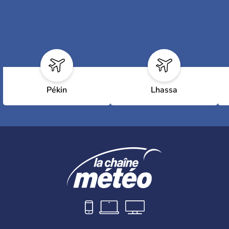
Pékin
Lhassa