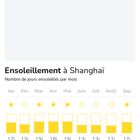
Ensoleillement
à Shanghaï
Nombre de jours ensoleillés par mois
Jan
Fév
Mar
Avr
Mai
Juin
Juil
Août
Sep
O
17j
13j
19j
18j
19j
13j
13j
12j
17j
2