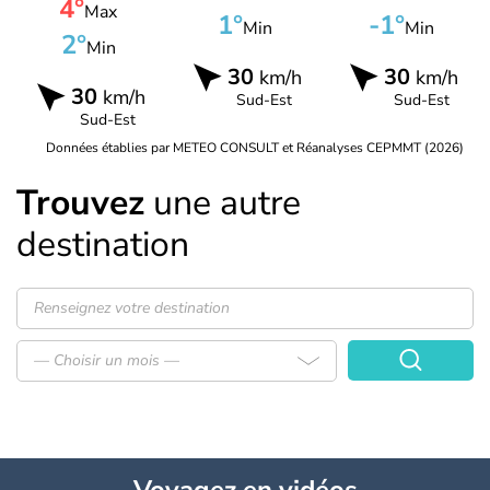
4°
Max
1°
-1°
Min
Min
2°
Min
30
30
km/h
km/h
30
km/h
Sud-Est
Sud-Est
Sud-Est
Données établies par METEO CONSULT et Réanalyses CEPMMT (2026)
Trouvez
une autre
destination
— Choisir un mois —
Voyagez
en vidéos