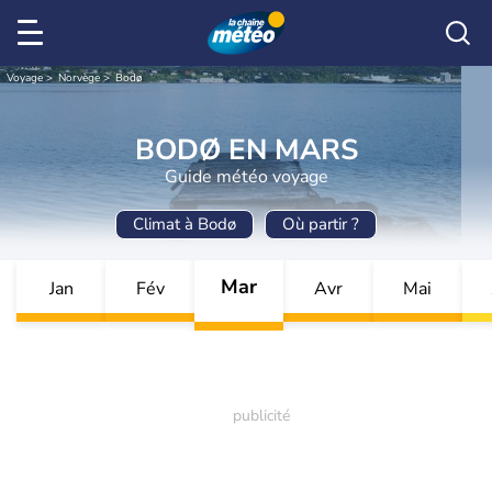
Voyage
Norvège
Bodø
BODØ EN MARS
Guide météo voyage
Climat à Bodø
Où partir ?
Mar
Jan
Fév
Avr
Mai