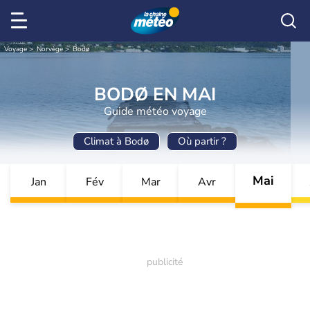
Voyage
Norvège
Bodø
BODØ EN MAI
Guide météo voyage
Climat à Bodø
Où partir ?
Mai
Jan
Fév
Mar
Avr