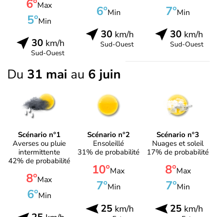
6°
Max
6°
7°
Min
Min
5°
Min
30
30
km/h
km/h
30
km/h
Sud-Ouest
Sud-Ouest
Sud-Ouest
Du
31 mai
au
6 juin
Scénario n°1
Scénario n°2
Scénario n°3
Averses ou pluie
Ensoleillé
Nuages et soleil
intermittente
31% de probabilité
17% de probabilité
42% de probabilité
10°
8°
Max
Max
8°
Max
7°
7°
Min
Min
6°
Min
25
25
km/h
km/h