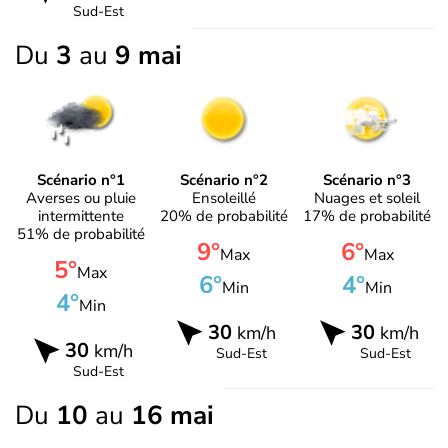
Sud-Est
Du
3
au
9 mai
Scénario n°1
Scénario n°2
Scénario n°3
Averses ou pluie
Ensoleillé
Nuages et soleil
intermittente
20% de probabilité
17% de probabilité
51% de probabilité
9°
6°
Max
Max
5°
Max
6°
4°
Min
Min
4°
Min
30
30
km/h
km/h
30
km/h
Sud-Est
Sud-Est
Sud-Est
Du
10
au
16 mai