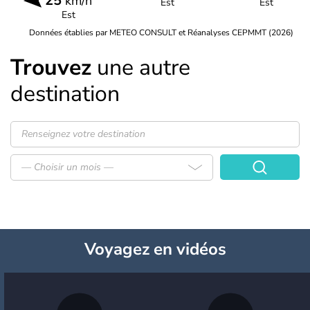
25
km/h
Est
Est
Est
Données établies par METEO CONSULT et Réanalyses CEPMMT (2026)
Trouvez
une autre
destination
— Choisir un mois —
Voyagez
en vidéos