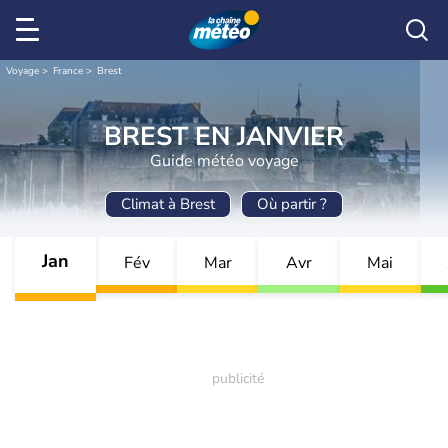
Voyage
France
Brest
BREST EN JANVIER
Guide météo voyage
Climat à Brest
Où partir ?
Jan
Fév
Mar
Avr
Mai