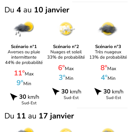
Du
4
au
10 janvier
Scénario n°1
Scénario n°2
Scénario n°3
Averses ou pluie
Nuages et soleil
Très nuageux
intermittente
33% de probabilité
13% de probabilité
44% de probabilité
6°
8°
Max
Max
11°
Max
3°
4°
Min
Min
9°
Min
30
30
km/h
km/h
30
km/h
Sud-Est
Sud-Est
Sud-Est
Du
11
au
17 janvier