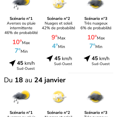
Scénario n°1
Scénario n°2
Scénario n°3
Averses ou pluie
Nuages et soleil
Très nuageux
intermittente
42% de probabilité
6% de probabilité
46% de probabilité
9°
10°
Max
Max
10°
Max
4°
7°
Min
Min
7°
Min
45
45
km/h
km/h
45
km/h
Sud-Ouest
Sud-Ouest
Sud-Ouest
Du
18
au
24 janvier
Scénario n°1
Scénario n°2
Scénario n°3