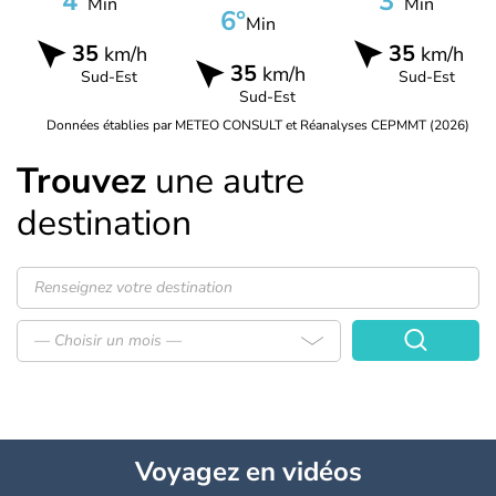
4°
3°
Min
Min
6°
Min
35
35
km/h
km/h
35
km/h
Sud-Est
Sud-Est
Sud-Est
Données établies par METEO CONSULT et Réanalyses CEPMMT (2026)
Trouvez
une autre
destination
— Choisir un mois —
Voyagez
en vidéos