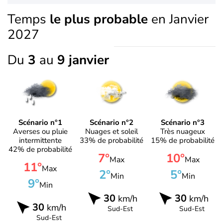
Temps
le plus probable
en Janvier
2027
Du
3
au
9 janvier
Scénario n°1
Scénario n°2
Scénario n°3
Averses ou pluie
Nuages et soleil
Très nuageux
intermittente
33% de probabilité
15% de probabilité
42% de probabilité
7°
10°
Max
Max
11°
Max
2°
5°
Min
Min
9°
Min
30
30
km/h
km/h
30
km/h
Sud-Est
Sud-Est
Sud-Est