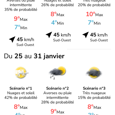
Averses ou pluie
Nuages et soleil
Très nuageux
intermittente
26% de probabilité
20% de probabilité
35% de probabilité
8°
10°
Max
Max
9°
Max
4°
7°
Min
Min
7°
Min
45
45
km/h
km/h
45
km/h
Sud-Ouest
Sud-Ouest
Sud-Ouest
Du
25
au
31 janvier
Scénario n°1
Scénario n°2
Scénario n°3
Nuages et soleil
Averses ou pluie
Très nuageux
42% de probabilité
intermittente
15% de probabilité
28% de probabilité
8°
8°
Max
Max
9°
Max