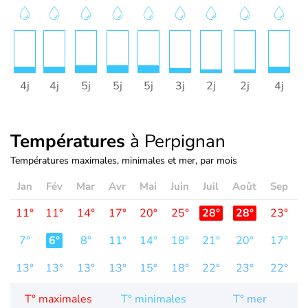
4j
4j
5j
5j
5j
3j
2j
2j
4j
Températures
à Perpignan
Températures maximales, minimales et mer, par mois
Jan
Fév
Mar
Avr
Mai
Juin
Juil
Août
Sep
O
11°
11°
14°
17°
20°
25°
28°
28°
23°
1
7°
6°
8°
11°
14°
18°
21°
20°
17°
1
13°
13°
13°
13°
15°
18°
22°
23°
22°
2
T° maximales
T° minimales
T° mer