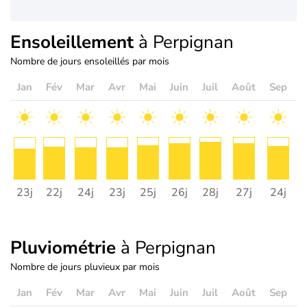
Ensoleillement
à Perpignan
Nombre de jours ensoleillés par mois
Jan
Fév
Mar
Avr
Mai
Juin
Juil
Août
Sep
O
23j
22j
24j
23j
25j
26j
28j
27j
24j
2
Pluviométrie
à Perpignan
Nombre de jours pluvieux par mois
Jan
Fév
Mar
Avr
Mai
Juin
Juil
Août
Sep
O