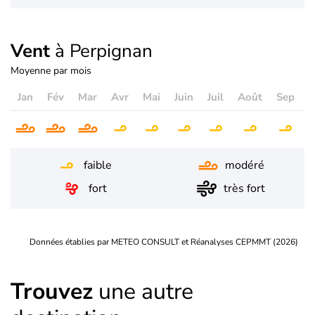
Vent
à Perpignan
Moyenne par mois
Jan
Fév
Mar
Avr
Mai
Juin
Juil
Août
Sep
O
faible
modéré
fort
très fort
Données établies par METEO CONSULT et Réanalyses CEPMMT (2026)
Trouvez
une autre