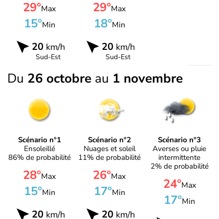
29°
29°
Max
Max
15°
18°
Min
Min
20
20
km/h
km/h
Sud-Est
Sud-Est
Du
26 octobre
au
1 novembre
Scénario n°1
Scénario n°2
Scénario n°3
Ensoleillé
Nuages et soleil
Averses ou pluie
86% de probabilité
11% de probabilité
intermittente
2% de probabilité
28°
26°
Max
Max
24°
Max
15°
17°
Min
Min
17°
Min
20
20
km/h
km/h