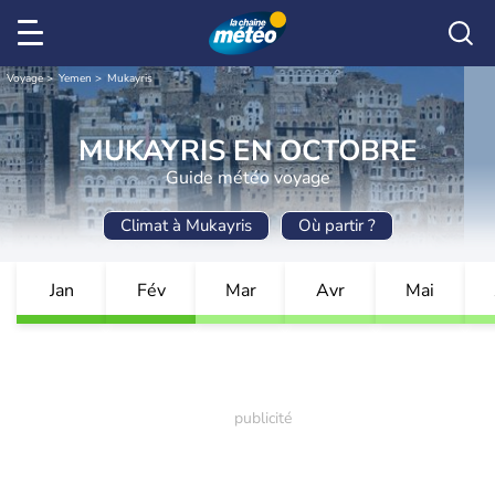
Voyage
Yemen
Mukayris
MUKAYRIS EN OCTOBRE
Guide météo voyage
Climat à Mukayris
Où partir ?
Jan
Fév
Mar
Avr
Mai