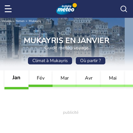
Voyage
Yemen
Mukayris
MUKAYRIS EN JANVIER
Guide météo voyage
Climat à Mukayris
Où partir ?
Jan
Fév
Mar
Avr
Mai