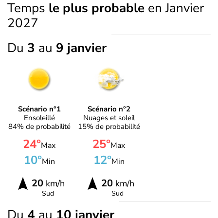
Temps
le plus probable
en Janvier
2027
Du
3
au
9 janvier
Scénario n°1
Scénario n°2
Ensoleillé
Nuages et soleil
84% de probabilité
15% de probabilité
24°
25°
Max
Max
10°
12°
Min
Min
20
20
km/h
km/h
Sud
Sud
Du
4
au
10 janvier