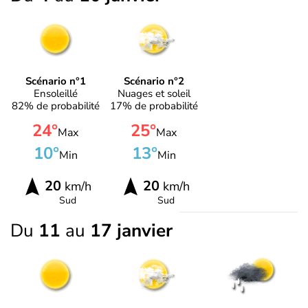
Scénario n°1
Scénario n°2
Ensoleillé
Nuages et soleil
82% de probabilité
17% de probabilité
24°
25°
Max
Max
10°
13°
Min
Min
20
20
km/h
km/h
Sud
Sud
Du
11
au
17 janvier