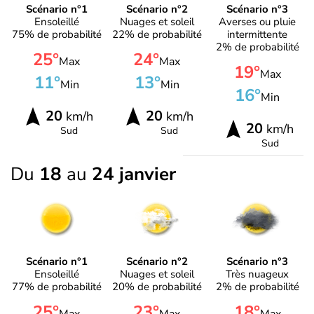
Scénario n°1
Scénario n°2
Scénario n°3
Ensoleillé
Nuages et soleil
Averses ou pluie
75% de probabilité
22% de probabilité
intermittente
2% de probabilité
25°
24°
Max
Max
19°
Max
11°
13°
Min
Min
16°
Min
20
20
km/h
km/h
20
km/h
Sud
Sud
Sud
Du
18
au
24 janvier
Scénario n°1
Scénario n°2
Scénario n°3
Ensoleillé
Nuages et soleil
Très nuageux
77% de probabilité
20% de probabilité
2% de probabilité
25°
23°
18°