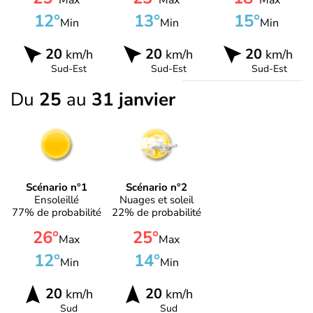
Max
Max
Max
12°
13°
15°
Min
Min
Min
20
20
20
km/h
km/h
km/h
Sud-Est
Sud-Est
Sud-Est
Du
25
au
31 janvier
Scénario n°1
Scénario n°2
Ensoleillé
Nuages et soleil
77% de probabilité
22% de probabilité
26°
25°
Max
Max
12°
14°
Min
Min
20
20
km/h
km/h
Sud
Sud