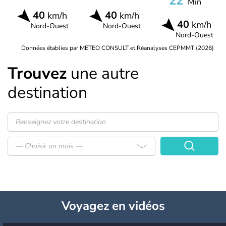
22°
Min
40
40
km/h
km/h
40
km/h
Nord-Ouest
Nord-Ouest
Nord-Ouest
Données établies par METEO CONSULT et Réanalyses CEPMMT (2026)
Trouvez
une autre
destination
— Choisir un mois —
Voyagez
en vidéos