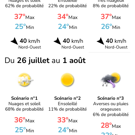
Nuages et soleil
Ensoleillé
Très nuageux
62% de probabilité
22% de probabilité
8% de probabilité
37°
34°
37°
Max
Max
Max
25°
24°
26°
Min
Min
Min
40
40
40
km/h
km/h
km/h
Nord-Ouest
Nord-Ouest
Nord-Ouest
Du
26 juillet
au
1 août
Scénario n°1
Scénario n°2
Scénario n°3
Nuages et soleil
Ensoleillé
Averses ou pluies
68% de probabilité
11% de probabilité
orageuses
6% de probabilité
36°
33°
Max
Max
28°
Max
25°
24°
Min
Min