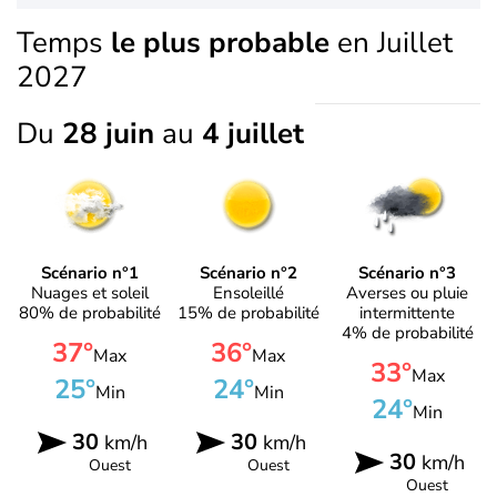
Temps
le plus probable
en Juillet
2027
Du
28 juin
au
4 juillet
Scénario n°1
Scénario n°2
Scénario n°3
Nuages et soleil
Ensoleillé
Averses ou pluie
80% de probabilité
15% de probabilité
intermittente
4% de probabilité
37°
36°
Max
Max
33°
Max
25°
24°
Min
Min
24°
Min
30
30
km/h
km/h
30
km/h
Ouest
Ouest
Ouest