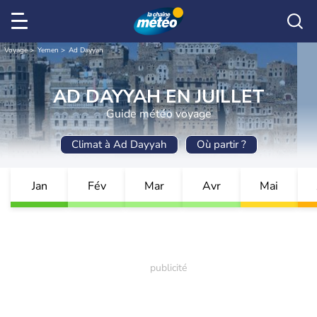
Voyage
Yemen
Ad Dayyah
AD DAYYAH EN JUILLET
Guide météo voyage
Climat à Ad Dayyah
Où partir ?
Jan
Fév
Mar
Avr
Mai