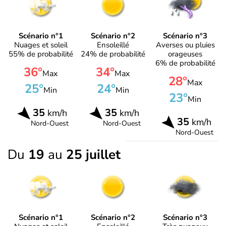
Scénario n°1
Scénario n°2
Scénario n°3
Nuages et soleil
Ensoleillé
Averses ou pluies
55% de probabilité
24% de probabilité
orageuses
6% de probabilité
36°
34°
Max
Max
28°
Max
25°
24°
Min
Min
23°
Min
35
35
km/h
km/h
35
km/h
Nord-Ouest
Nord-Ouest
Nord-Ouest
Du
19
au
25 juillet
Scénario n°1
Scénario n°2
Scénario n°3