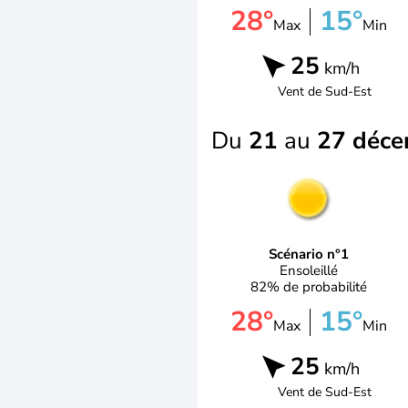
28°
15°
Max
Min
25
km/h
Vent de
Sud-Est
Du
21
au
27 déc
Scénario n°1
Ensoleillé
82% de probabilité
28°
15°
Max
Min
25
km/h
Vent de
Sud-Est