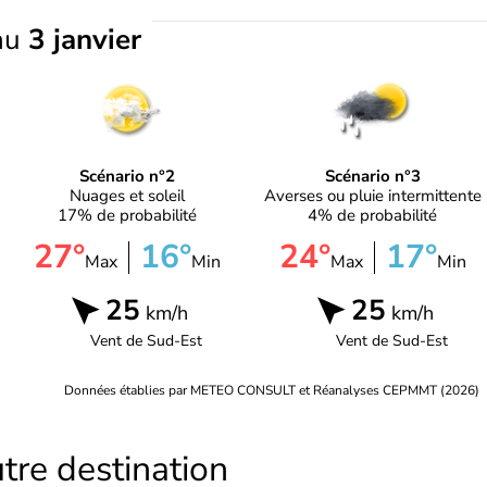
au
3 janvier
Scénario n°2
Scénario n°3
Nuages et soleil
Averses ou pluie intermittente
17% de probabilité
4% de probabilité
27°
16°
24°
17°
Max
Min
Max
Min
25
25
km/h
km/h
Vent de
Sud-Est
Vent de
Sud-Est
Données établies par METEO CONSULT et Réanalyses CEPMMT (2026)
tre destination