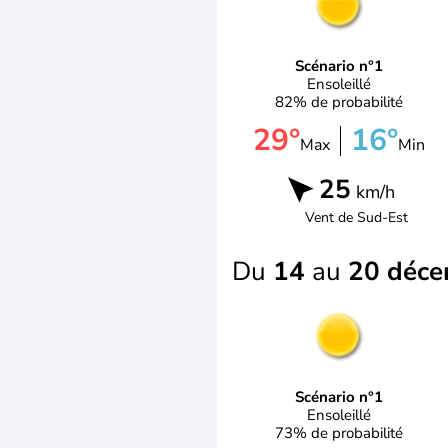
Scénario n°1
Ensoleillé
82% de probabilité
29°
16°
Max
Min
25
km/h
Vent de
Sud-Est
Du
14
au
20 déc
Scénario n°1
Ensoleillé
73% de probabilité