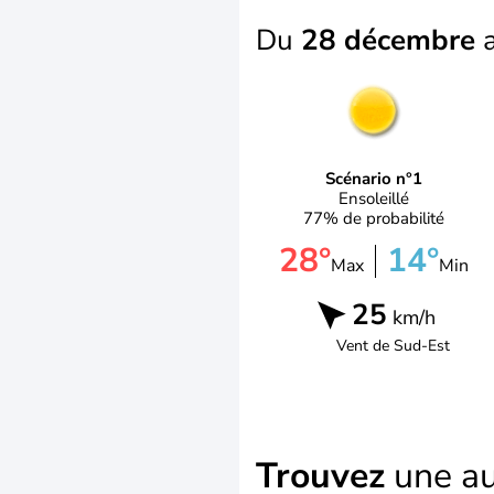
Du
28 décembre
Scénario n°1
Ensoleillé
77% de probabilité
28°
14°
Max
Min
25
km/h
Vent de
Sud-Est
Trouvez
une au