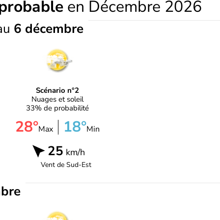
 probable
en Décembre 2026
au
6 décembre
Scénario n°2
Nuages et soleil
33% de probabilité
28°
18°
Max
Min
25
km/h
Vent de
Sud-Est
bre