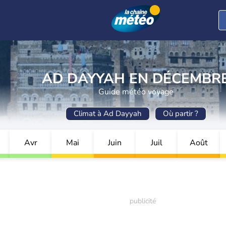
AD DAYYAH EN DÉCEMBR
Guide météo voyage
Climat à Ad Dayyah
Où partir ?
Avr
Mai
Juin
Juil
Août