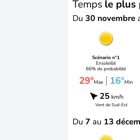
Temps
le plus
Du
30 novembre
Scénario n°1
Ensoleillé
66% de probabilité
29°
16°
Max
Min
25
km/h
Vent de
Sud-Est
Du
7
au
13 décem