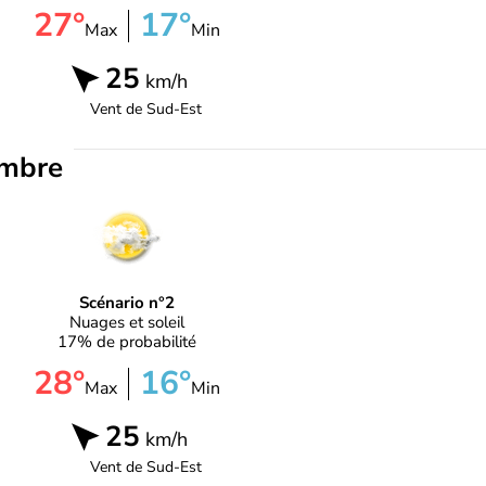
27°
17°
Max
Min
25
km/h
Vent de
Sud-Est
embre
Scénario n°2
Nuages et soleil
17% de probabilité
28°
16°
Max
Min
25
km/h
Vent de
Sud-Est