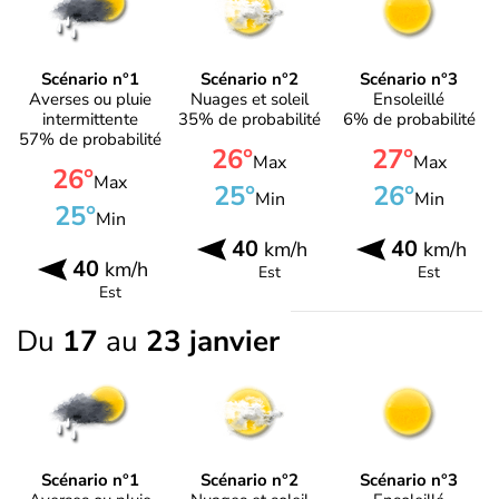
Scénario n°1
Scénario n°2
Scénario n°3
Averses ou pluie
Nuages et soleil
Ensoleillé
intermittente
35% de probabilité
6% de probabilité
57% de probabilité
26°
27°
Max
Max
26°
Max
25°
26°
Min
Min
25°
Min
40
40
km/h
km/h
40
km/h
Est
Est
Est
Du
17
au
23 janvier
Scénario n°1
Scénario n°2
Scénario n°3