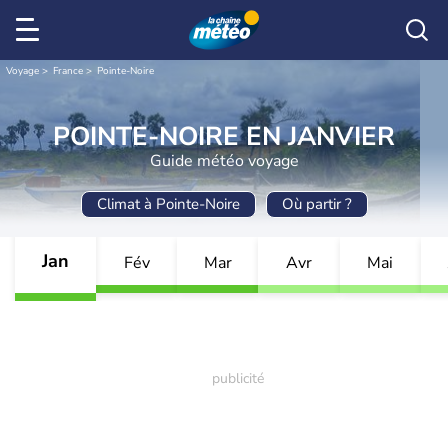
Voyage
France
Pointe-Noire
POINTE-NOIRE EN JANVIER
Guide météo voyage
Climat à Pointe-Noire
Où partir ?
Jan
Fév
Mar
Avr
Mai