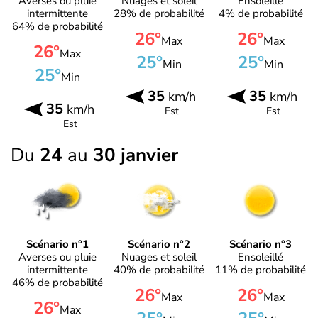
Averses ou pluie
Nuages et soleil
Ensoleillé
intermittente
28% de probabilité
4% de probabilité
64% de probabilité
26°
26°
Max
Max
26°
Max
25°
25°
Min
Min
25°
Min
35
35
km/h
km/h
35
km/h
Est
Est
Est
Du
24
au
30 janvier
Scénario n°1
Scénario n°2
Scénario n°3
Averses ou pluie
Nuages et soleil
Ensoleillé
intermittente
40% de probabilité
11% de probabilité
46% de probabilité
26°
26°
Max
Max
26°
Max