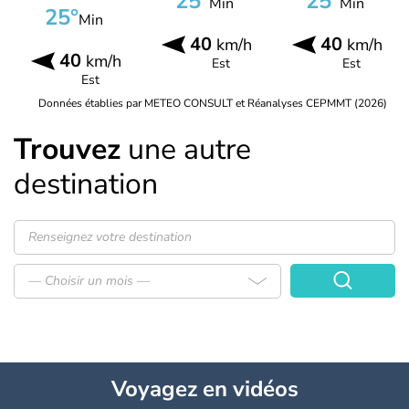
25°
25°
Min
Min
25°
Min
40
40
km/h
km/h
40
km/h
Est
Est
Est
Données établies par METEO CONSULT et Réanalyses CEPMMT (2026)
Trouvez
une autre
destination
— Choisir un mois —
Voyagez
en vidéos