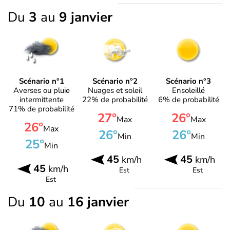
Du
3
au
9 janvier
Scénario n°1
Scénario n°2
Scénario n°3
Averses ou pluie
Nuages et soleil
Ensoleillé
intermittente
22% de probabilité
6% de probabilité
71% de probabilité
27°
26°
Max
Max
26°
Max
26°
26°
Min
Min
25°
Min
45
45
km/h
km/h
45
km/h
Est
Est
Est
Du
10
au
16 janvier