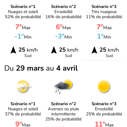
Scénario n°1
Scénario n°2
Scénario n°3
Nuages et soleil
Ensoleillé
Très nuageux
52% de probabilité
16% de probabilité
11% de probabilité
7°
6°
7°
Max
Max
Max
-1°
-3°
1°
Min
Min
Min
25
25
25
km/h
km/h
km/h
Sud
Sud
Sud
Du
29 mars
au
4 avril
Scénario n°1
Scénario n°2
Scénario n°3
Nuages et soleil
Averses ou pluie
Ensoleillé
37% de probabilité
intermittente
25% de probabilité
25% de probabilité
9°
11°
Max
Max