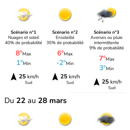
Scénario n°1
Scénario n°2
Scénario n°3
Nuages et soleil
Ensoleillé
Averses ou pluie
40% de probabilité
35% de probabilité
intermittente
9% de probabilité
8°
6°
Max
Max
7°
Max
1°
-2°
Min
Min
3°
Min
25
25
km/h
km/h
25
km/h
Sud
Sud
Sud
Du
22
au
28 mars