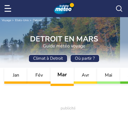
Voyage
Etats-Unis
Detroit
DETROIT EN MARS
Guide météo voyage
Climat à Detroit
Où partir ?
Mar
Jan
Fév
Avr
Mai