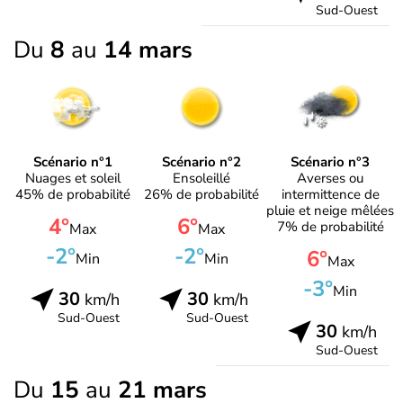
Sud-Ouest
Du
8
au
14 mars
Scénario n°1
Scénario n°2
Scénario n°3
Nuages et soleil
Ensoleillé
Averses ou
45% de probabilité
26% de probabilité
intermittence de
pluie et neige mêlées
4°
6°
7% de probabilité
Max
Max
-2°
-2°
6°
Min
Min
Max
-3°
Min
30
30
km/h
km/h
Sud-Ouest
Sud-Ouest
30
km/h
Sud-Ouest
Du
15
au
21 mars