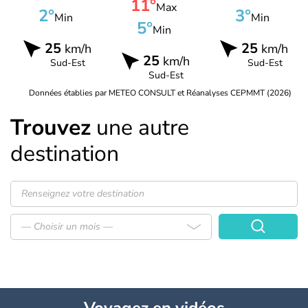
11°
Max
2°
3°
Min
Min
5°
Min
25
25
km/h
km/h
25
km/h
Sud-Est
Sud-Est
Sud-Est
Données établies par METEO CONSULT et Réanalyses CEPMMT (2026)
Trouvez
une autre
destination
— Choisir un mois —
Voyagez
en vidéos