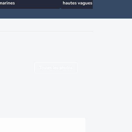
marines
hautes vagues en France
Toutes les photos