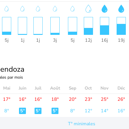
5j
1j
1j
3j
5j
12j
16j
19j
endoza
les par mois
Mai
Juin
Juil
Août
Sep
Oct
Nov
Déc
17°
16°
16°
18°
20°
23°
25°
26°
8°
5°
5°
5°
8°
12°
14°
16°
T° minimales