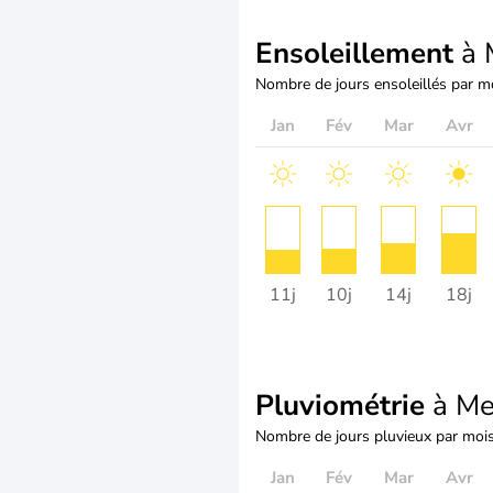
Ensoleillement
à 
Nombre de jours ensoleillés par m
Jan
Fév
Mar
Avr
11j
10j
14j
18j
Pluviométrie
à Me
Nombre de jours pluvieux par moi
Jan
Fév
Mar
Avr