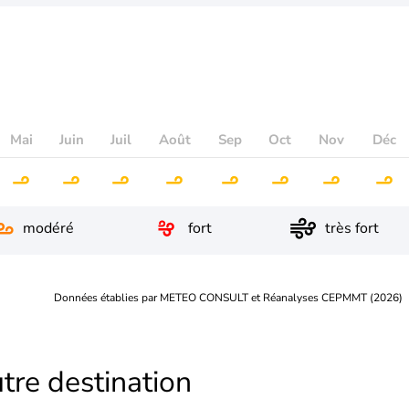
Mai
Juin
Juil
Août
Sep
Oct
Nov
Déc
modéré
fort
très fort
Données établies par METEO CONSULT et Réanalyses CEPMMT (2026)
tre destination