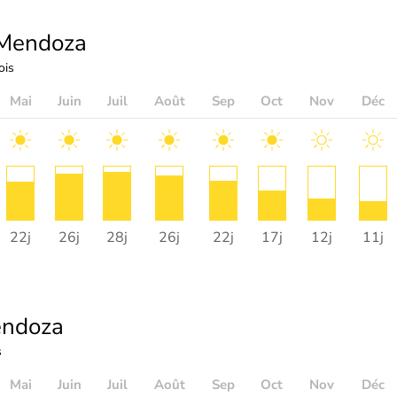
Mendoza
ois
Mai
Juin
Juil
Août
Sep
Oct
Nov
Déc
22j
26j
28j
26j
22j
17j
12j
11j
ndoza
s
Mai
Juin
Juil
Août
Sep
Oct
Nov
Déc