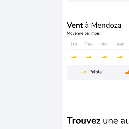
Vent
à Mendoza
Moyenne par mois
Jan
Fév
Mar
Avr
faible
Trouvez
une au