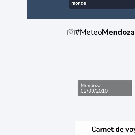
monde
#Meteo
Mendoza
Mendoza
02/09/2010
Carnet de v