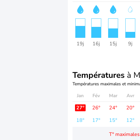
19j
16j
15j
9j
Températures
à M
Températures maximales et minima
Jan
Fév
Mar
Avr
27°
26°
24°
20°
18°
17°
15°
12°
T° maximales