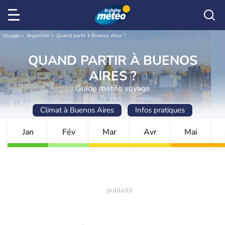
Voyage
Argentine
Quand partir à Buenos Aires ?
QUAND PARTIR À BUENOS
AIRES ?
Guide météo voyage
Climat à Buenos Aires
Infos pratiques
Jan
Fév
Mar
Avr
Mai