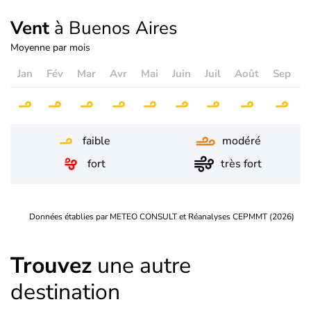
Vent
à Buenos Aires
Moyenne par mois
Jan
Fév
Mar
Avr
Mai
Juin
Juil
Août
Sep
O
faible
modéré
fort
très fort
Données établies par METEO CONSULT et Réanalyses CEPMMT (2026)
Trouvez
une autre
destination