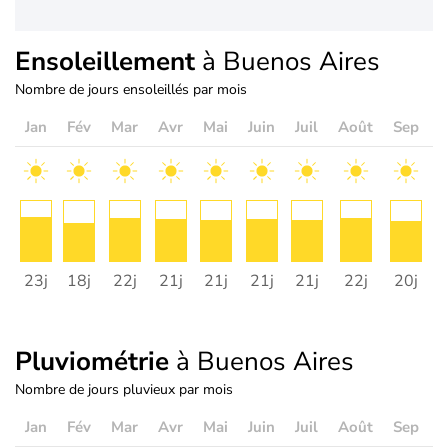
Ensoleillement
à Buenos Aires
Nombre de jours ensoleillés par mois
Jan
Fév
Mar
Avr
Mai
Juin
Juil
Août
Sep
O
23j
18j
22j
21j
21j
21j
21j
22j
20j
2
Pluviométrie
à Buenos Aires
Nombre de jours pluvieux par mois
Jan
Fév
Mar
Avr
Mai
Juin
Juil
Août
Sep
O