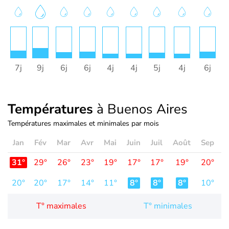
7j
9j
6j
6j
4j
4j
5j
4j
6j
Températures
à Buenos Aires
Températures maximales et minimales par mois
Jan
Fév
Mar
Avr
Mai
Juin
Juil
Août
Sep
O
31°
29°
26°
23°
19°
17°
17°
19°
20°
2
20°
20°
17°
14°
11°
8°
8°
8°
10°
1
T° maximales
T° minimales