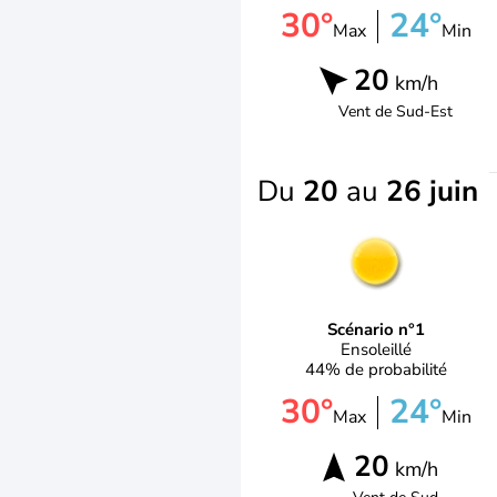
30°
24°
Max
Min
20
km/h
Vent de
Sud-Est
Du
20
au
26 juin
Scénario n°1
Ensoleillé
44% de probabilité
30°
24°
Max
Min
20
km/h