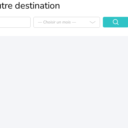
tre destination
— Choisir un mois —