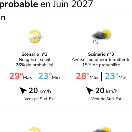
 probable
en Juin 2027
in
Scénario n°2
Scénario n°3
Nuages et soleil
Averses ou pluie intermittente
26% de probabilité
15% de probabilité
29°
23°
28°
23°
Max
Min
Max
Min
20
20
km/h
km/h
Vent de
Sud-Est
Vent de
Sud-Est