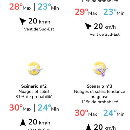
11% de probabilité
28°
23°
Max
Min
29°
23°
Max
Min
20
km/h
20
km/h
Vent de
Sud-Est
Vent de
Sud-Est
Scénario n°2
Scénario n°3
Nuages et soleil
Nuages et soleil, tendance
31% de probabilité
orageuse
11% de probabilité
30°
24°
Max
Min
30°
24°
Max
Min
20
km/h
20
km/h