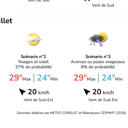
Vent de
Sud
Vent de
Sud
illet
Scénario n°2
Scénario n°3
Nuages et soleil
Averses ou pluies orageuses
37% de probabilité
8% de probabilité
29°
24°
29°
24°
Max
Min
Max
Min
20
20
km/h
km/h
Vent de
Sud-Est
Vent de
Sud-Est
Données établies par METEO CONSULT et Réanalyses CEPMMT (2026)