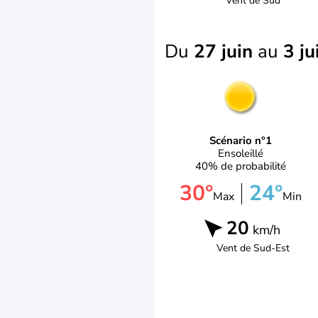
Vent de
Sud
Du
27 juin
au
3 ju
Scénario n°1
Ensoleillé
40% de probabilité
30°
24°
Max
Min
20
km/h
Vent de
Sud-Est